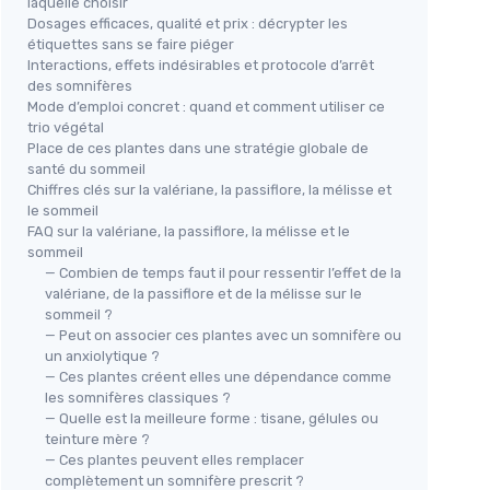
laquelle choisir
Dosages efficaces, qualité et prix : décrypter les
étiquettes sans se faire piéger
Interactions, effets indésirables et protocole d’arrêt
des somnifères
Mode d’emploi concret : quand et comment utiliser ce
IBSA
AMO
trio végétal
Pharma - FILMTEC® - Mélatonine
Som
Place de ces plantes dans une stratégie globale de
santé du sommeil
 pour
1mg - Endormissement rapide,
Pas
Chiffres clés sur la valériane, la passiflore, la mélisse et
 les
détente - Fond en quelques
＋
le sommeil
plantes
secondes, sans eau - Boîte de 30
★★★★★
★★★★★
＋
4,3/5
—
227 avis
FAQ sur la valériane, la passiflore, la mélisse et le
lisse
films, 1 mois - Complément
sommeil
＋
A
60
alimentaire B0B6CPSZJ9
— Combien de temps faut il pour ressentir l’effet de la
Voir l'offre
valériane, de la passiflore et de la mélisse sur le
＋
sommeil ?
＋
— Peut on associer ces plantes avec un somnifère ou
un anxiolytique ?
— Ces plantes créent elles une dépendance comme
les somnifères classiques ?
— Quelle est la meilleure forme : tisane, gélules ou
teinture mère ?
— Ces plantes peuvent elles remplacer
complètement un somnifère prescrit ?