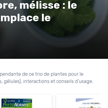
re, mélisse : le
emplace le
épendante de ce trio de plantes pour le
 gélules), interactions et conseils d’usage.