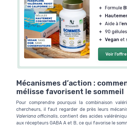
＋
Formule
B
＋
Hautemen
＋
Aide à l'
en
＋
90 gélules
＋
Vegan
et 
Voir l'offre
Mécanismes d’action : comment l
mélisse favorisent le sommeil
Pour comprendre pourquoi la combinaison valéri
chercheurs, il faut regarder de près leurs mécanis
Valeriana officinalis
, contient des acides valérénique
aux récepteurs GABA A et B, ce qui favorise le somm