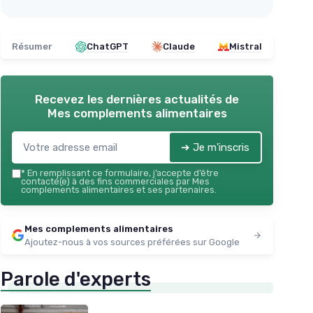
Résumer
ChatGPT
Claude
Mistral
Recevez les dernières actualités de
Mes complements alimentaires
➔ Je m'inscris
*
En remplissant ce formulaire, j’accepte d’être
contacté(e) à des fins commerciales par Mes
complements alimentaires et ses partenaires.
Mes complements alimentaires
Ajoutez-nous à vos sources préférées sur Google
Parole d'experts