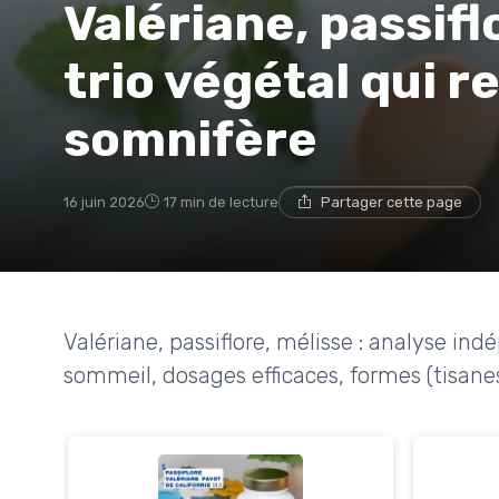
Valériane, passiflo
trio végétal qui r
somnifère
16 juin 2026
17 min de lecture
Partager cette page
Valériane, passiflore, mélisse : analyse ind
sommeil, dosages efficaces, formes (tisanes,