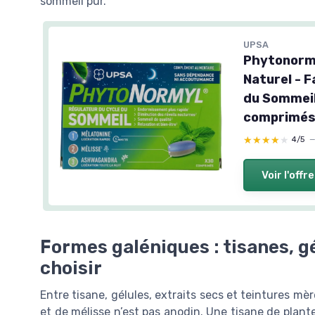
sommeil pur.
UPSA
Phytonorm
Naturel - 
du Sommeil 
comprimé
★★★★★
★★★★★
4/5
Voir l'offre
Formes galéniques : tisanes, gé
choisir
Entre tisane, gélules, extraits secs et teintures mèr
et de mélisse n’est pas anodin. Une tisane de plante