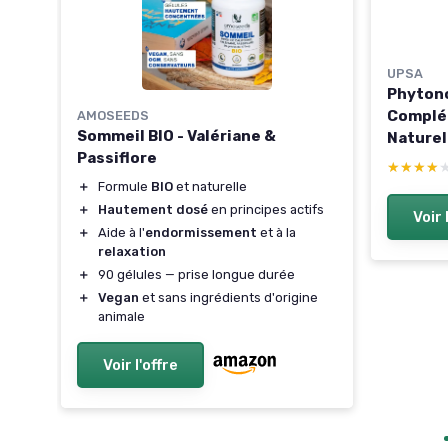
UPSA
Phytono
Complé
AMOSEEDS
ine
Sommeil BIO - Valériane &
Naturel
,
Passiflore
l’Endor
★★★★
★★★★
du Somm
＋
Formule
BIO
et naturelle
 30
Valéria
＋
Hautement dosé
en principes actifs
Voir 
＋
Aide à l'
endormissement
et à la
relaxation
＋
90 gélules — prise longue durée
＋
Vegan
et sans ingrédients d'origine
animale
Voir l'offre