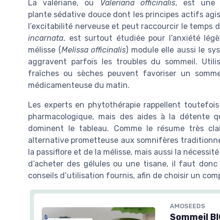
La valériane, ou
Valeriana officinalis
, est une
plante sédative douce dont les principes actifs agi
l’excitabilité nerveuse et peut raccourcir le temps 
incarnata
, est surtout étudiée pour l’anxiété lég
mélisse (
Melissa officinalis
) module elle aussi le s
aggravent parfois les troubles du sommeil. Uti
fraîches ou sèches peuvent favoriser un somme
médicamenteuse du matin.
Les experts en phytothérapie rappellent toutefoi
pharmacologique, mais des aides à la détente qu
dominent le tableau. Comme le résume très clai
alternative prometteuse aux somnifères traditionnels
la passiflore et de la mélisse, mais aussi la nécessi
d’acheter des gélules ou une tisane, il faut donc 
conseils d’utilisation fournis, afin de choisir un c
AMOSEEDS
Sommeil BIO