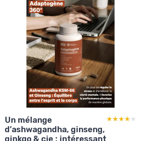
Un mélange
★★★★★
★★★★★
d’ashwagandha, ginseng,
ginkgo & cie : intéressant