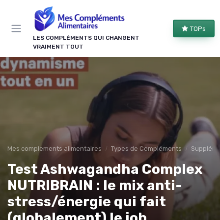
Panneau de gestion des cookies
TOPs
LES COMPLÉMENTS QUI CHANGENT
VRAIMENT TOUT
Mes complements alimentaires
Types de Compléments
Suppléme
Test Ashwagandha Complex
NUTRIBRAIN : le mix anti-
stress/énergie qui fait
(globalement) le job