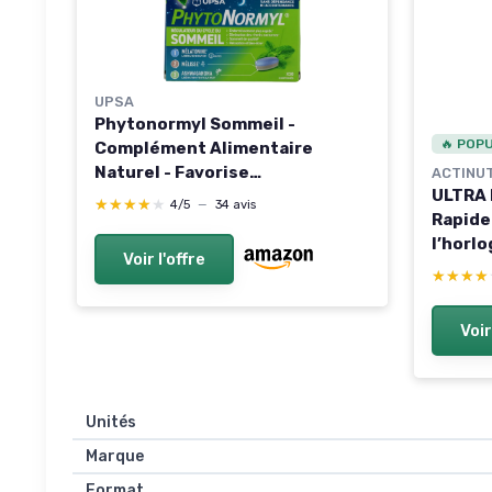
UPSA
Phytonormyl Sommeil -
🔥 POP
Complément Alimentaire
Naturel - Favorise
ACTINUT
ULTRA 
l’Endormissement et la Qualité
★★★★★
★★★★★
4/5
—
34 avis
Rapide
du Sommeil - Mélisse,
l’horlo
Passiflore, Valériane - 30
Voir l'offre
de Gri
comprimés
★★★★
★★★★
Endorm
Réveil 
Voir
Accout
nuits 
unité (
Unités
Marque
Format