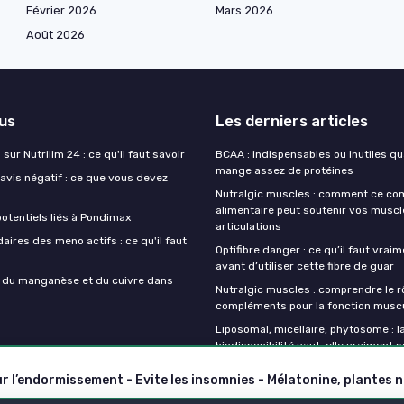
Février 2026
Mars 2026
Août 2026
lus
Les derniers articles
sur Nutrilim 24 : ce qu'il faut savoir
BCAA : indispensables ou inutiles q
mange assez de protéines
avis négatif : ce que vous devez
Nutralgic muscles : comment ce c
alimentaire peut soutenir vos muscl
otentiels liés à Pondimax
articulations
aires des meno actifs : ce qu'il faut
Optifibre danger : ce qu’il faut vrai
avant d’utiliser cette fibre de guar
s du manganèse et du cuivre dans
Nutralgic muscles : comprendre le r
compléments pour la fonction muscu
Liposomal, micellaire, phytosome : l
biodisponibilité vaut-elle vraiment s