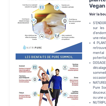
Vegan 
Voir la bo
S'ENDOR
sur les
d'endorm
une rela
4 PLANT
retrouve
mental 
potentia
DOSAGE 
décalage
sommeil 
occasion
NATUREL
Pure So
douceur,
ou une u
NUTRIPUR