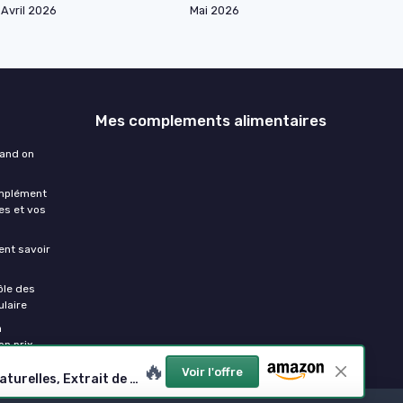
Avril 2026
Mai 2026
Mes complements alimentaires
uand on
omplément
es et vos
ment savoir
ôle des
laire
a
on prix
🔥
Voir l'offre
Pure Sommeil 1,9mg - Complément alimentaire pour l’endormissement - Evite les insomnies - Mélatonine, plantes naturelles, Extrait de mélisse bio & valériane - Vegan - 60 gélules - France