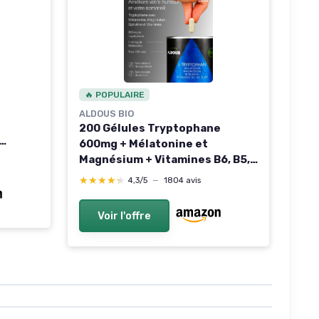
🔥 POPULAIRE
ALDOUS BIO
200 Gélules Tryptophane
600mg + Mélatonine et
ues
Magnésium + Vitamines B6, B5,
te de
B3 + Spiruline - Hautement
★★★★★
★★★★★
4,3/5
—
1804 avis
ément
Dosé pour un Sommeil
9
Réparateur - 1,78mg de
Voir l'offre
Mélatonine - L-Tryptophane
Pour Bien Dormir - ALDOUS