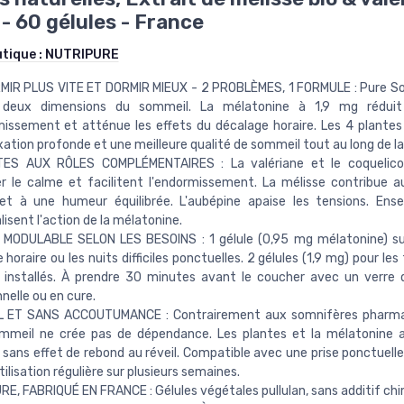
- 60 gélules - France
utique :
NUTRIPURE
MIR PLUS VITE ET DORMIR MIEUX - 2 PROBLÈMES, 1 FORMULE : Pure S
 deux dimensions du sommeil. La mélatonine à 1,9 mg rédui
issement et atténue les effets du décalage horaire. Les 4 plantes
xation profonde et une meilleure qualité de sommeil tout au long de la 
ES AUX RÔLES COMPLÉMENTAIRES : La valériane et le coquelico
r le calme et facilitent l'endormissement. La mélisse contribue a
et à une humeur équilibrée. L'aubépine apaise les tensions. Ense
lisent l'action de la mélatonine.
MODULABLE SELON LES BESOINS : 1 gélule (0,95 mg mélatonine) suf
 horaire ou les nuits difficiles ponctuelles. 2 gélules (1,9 mg) pour les
installés. À prendre 30 minutes avant le coucher avec un verre d
nelle ou en cure.
 ET SANS ACCOUTUMANCE : Contrairement aux somnifères pharma
mmeil ne crée pas de dépendance. Les plantes et la mélatonine a
 sans effet de rebond au réveil. Compatible avec une prise ponctuell
tilisation régulière sur plusieurs semaines.
E, FABRIQUÉ EN FRANCE : Gélules végétales pullulan, sans additif chi