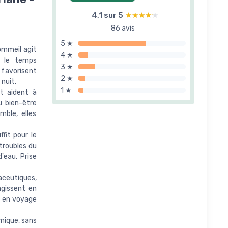
4,1 sur 5
★★★★★
★★★★★
86 avis
5 ★
ommeil agit
4 ★
t le temps
3 ★
 favorisent
2 ★
nuit.
1 ★
t aident à
u bien-être
mble, elles
fit pour le
 troubles du
'eau. Prise
ceutiques,
gissent en
e en voyage
mique, sans