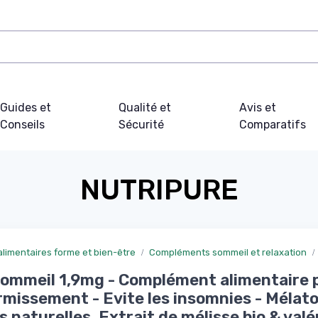
Guides et
Qualité et
Avis et
Conseils
Sécurité
Comparatifs
NUTRIPURE
imentaires forme et bien-être
Compléments sommeil et relaxation
ommeil 1,9mg - Complément alimentaire 
rmissement - Evite les insomnies - Mélato
s naturelles, Extrait de mélisse bio & valé