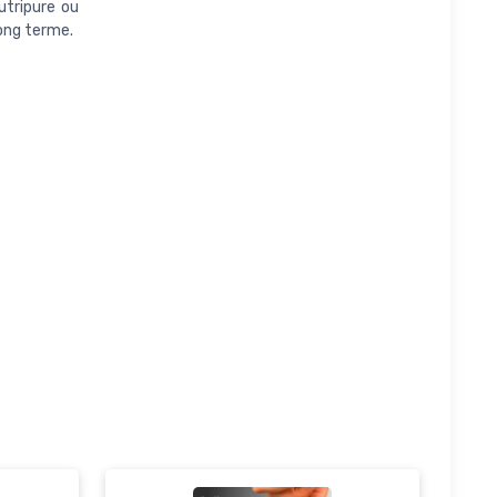
utripure ou
ong terme.