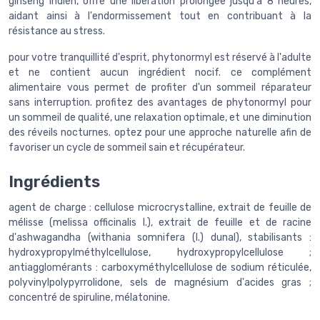
ginseng indien, offre une libération prolongée jusqu'à 8 heures,
aidant ainsi à l'endormissement tout en contribuant à la
résistance au stress.
pour votre tranquillité d'esprit, phytonormyl est réservé à l'adulte
et ne contient aucun ingrédient nocif. ce complément
alimentaire vous permet de profiter d'un sommeil réparateur
sans interruption. profitez des avantages de phytonormyl pour
un sommeil de qualité, une relaxation optimale, et une diminution
des réveils nocturnes. optez pour une approche naturelle afin de
favoriser un cycle de sommeil sain et récupérateur.
Ingrédients
agent de charge : cellulose microcrystalline, extrait de feuille de
mélisse (melissa officinalis l.), extrait de feuille et de racine
d'ashwagandha (withania somnifera (l.) dunal), stabilisants :
hydroxypropylméthylcellulose, hydroxypropylcellulose ;
antiagglomérants : carboxyméthylcellulose de sodium réticulée,
polyvinylpolypyrrolidone, sels de magnésium d'acides gras ;
concentré de spiruline, mélatonine.