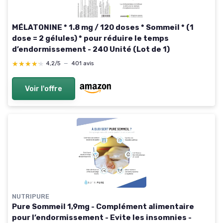
MÉLATONINE * 1.8 mg / 120 doses * Sommeil * (1
dose = 2 gélules) * pour réduire le temps
d’endormissement - 240 Unité (Lot de 1)
★★★★★
★★★★★
4,2/5
—
401 avis
Voir l'offre
NUTRIPURE
Pure Sommeil 1,9mg - Complément alimentaire
pour l’endormissement - Evite les insomnies -