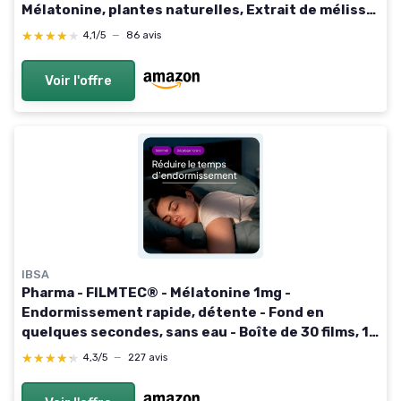
Mélatonine, plantes naturelles, Extrait de mélisse
bio & valériane - Vegan - 60 gélules - France
★★★★★
★★★★★
4,1/5
—
86 avis
Voir l'offre
IBSA
Pharma - FILMTEC® - Mélatonine 1mg -
Endormissement rapide, détente - Fond en
quelques secondes, sans eau - Boîte de 30 films, 1
mois - Complément alimentaire B0B6CPSZJ9
★★★★★
★★★★★
4,3/5
—
227 avis