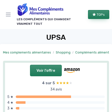
Panneau de gestion des cookies
TOPs
LES COMPLÉMENTS QUI CHANGENT
VRAIMENT TOUT
UPSA
Mes complements alimentaires
Shopping
Compléments alimentaires forme et bie
Voir l'offre
4 sur 5
★★★★★
★★★★★
34 avis
5 ★
4 ★
3 ★