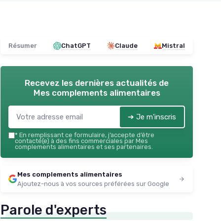
Résumer
ChatGPT
Claude
Mistral
Recevez les dernières actualités de
Mes complements alimentaires
➔ Je m'inscris
*
En remplissant ce formulaire, j’accepte d’être
contacté(e) à des fins commerciales par Mes
complements alimentaires et ses partenaires.
Mes complements alimentaires
Ajoutez-nous à vos sources préférées sur Google
Parole d'experts