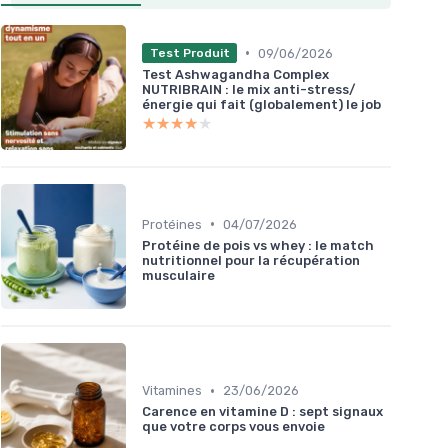
•
09/06/2026
Test Produit
Test Ashwagandha Complex
NUTRIBRAIN : le mix anti-stress/
énergie qui fait (globalement) le job
★★★★★
★★★★★
•
Protéines
04/07/2026
Protéine de pois vs whey : le match
nutritionnel pour la récupération
musculaire
•
Vitamines
23/06/2026
Carence en vitamine D : sept signaux
que votre corps vous envoie