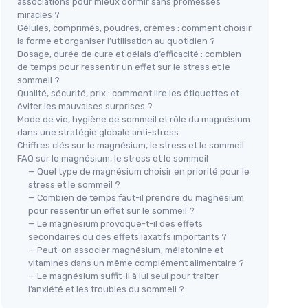
associations pour mieux dormir sans promesses
miracles ?
Gélules, comprimés, poudres, crèmes : comment choisir
la forme et organiser l’utilisation au quotidien ?
⭐ 
Dosage, durée de cure et délais d’efficacité : combien
D-S
de temps pour ressentir un effet sur le stress et le
sommeil ?
(Lo
Qualité, sécurité, prix : comment lire les étiquettes et
🔥 POPULAIRE
& marin
＋
éviter les mauvaises surprises ?
NUTRIBRAIN
 180
Mode de vie, hygiène de sommeil et rôle du magnésium
Magnésium 3-en-1 - 190 gélules
＋
dans une stratégie globale anti-stress
Chiffres clés sur le magnésium, le stress et le sommeil
＋
Haute absorption
et biodisponibilité
tion
FAQ sur le magnésium, le stress et le sommeil
＋
optimisée
nate et
— Quel type de magnésium choisir en priorité pour le
＋
Formulation complète
: Bisglycinate,
té
stress et le sommeil ?
＋
Citrate, Malate
utien du
— Combien de temps faut-il prendre du magnésium
＋
Polyvalent
— énergie, sommeil et
nerveux
pour ressentir un effet sur le sommeil ?
＋
récupération musculaire
— Le magnésium provoque-t-il des effets
e
＋
Anti-fatigue
et
anti-stress
mis en
secondaires ou des effets laxatifs importants ?
★★
★★
avant
— Peut-on associer magnésium, mélatonine et
vitamines dans un même complément alimentaire ?
＋
Grand format
: 190 gélules pour une
— Le magnésium suffit-il à lui seul pour traiter
longue durée
l’anxiété et les troubles du sommeil ?
★★★★★
★★★★★
4,4/5
—
1844 avis