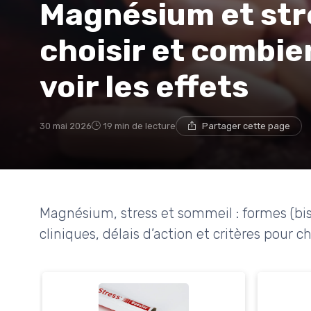
Magnésium et stre
choisir et combie
voir les effets
30 mai 2026
19 min de lecture
Partager cette page
Magnésium, stress et sommeil : formes (bis
cliniques, délais d’action et critères pour 