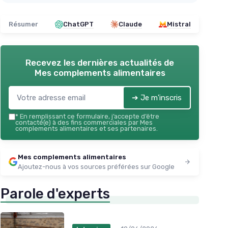
Voir l'offre
Résumer
ChatGPT
Claude
Mistral
Recevez les dernières actualités de
Mes complements alimentaires
➔ Je m'inscris
*
En remplissant ce formulaire, j’accepte d’être
contacté(e) à des fins commerciales par Mes
complements alimentaires et ses partenaires.
Mes complements alimentaires
Ajoutez-nous à vos sources préférées sur Google
Parole d'experts