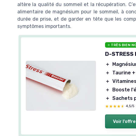
altère la qualité du sommeil et la récupération. C’
alimentaire de magnésium pour le sommeil, à condit
durée de prise, et de garder en tête que les com
symptômes importants.
⭐ TRÈS BIEN N
D-STRESS B
＋
Magnésiu
＋
Taurine +
＋
Vitamine
＋
Booste l'
＋
Sachets 
★★★★★
★★★★★
4,5/5
Voir l'offre