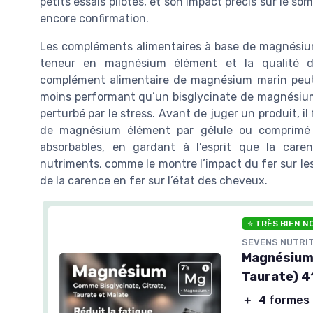
petits essais pilotes, et son impact précis sur le s
encore confirmation.
Les compléments alimentaires à base de magnésium 
teneur en magnésium élément et la qualité d’
complément alimentaire de magnésium marin peut c
moins performant qu’un bisglycinate de magnésium
perturbé par le stress. Avant de juger un produit, 
de magnésium élément par gélule ou comprimé e
absorbables, en gardant à l’esprit que la care
nutriments, comme le montre l’impact du fer sur les
de la carence en fer sur l’état des cheveux.
⭐ TRÈS BIEN N
SEVENS NUTRI
Magnésium 
Taurate) 4
＋
4 formes