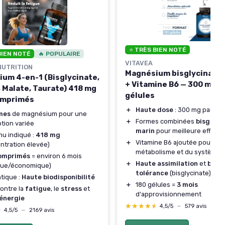
⭐ TRÈS BIEN NOTÉ
BIEN NOTÉ
🔥 POPULAIRE
VITAVEA
NUTRITION
Magnésium bisglycinate 
um 4-en-1 (Bisglycinate,
+ Vitamine B6 — 300 mg —
, Malate, Taurate) 418 mg
gélules
omprimés
＋
Haute dose
: 300 mg par por
mes
de magnésium pour une
＋
Formes combinées
bisglyci
tion variée
marin
pour meilleure efficaci
u indiqué :
418 mg
＋
Vitamine B6 ajoutée pour so
ntration élevée)
métabolisme et du système 
omprimés
= environ 6 mois
＋
Haute assimilation
et
bonn
ique/économique)
tolérance
(bisglycinate)
tique :
Haute biodisponibilité
＋
180 gélules =
3 mois
contre la
fatigue
, le
stress
et
d'approvisionnement
énergie
★★★★★
★★★★★
4,5/5
—
579 avis
★
★
4,5/5
—
2169 avis