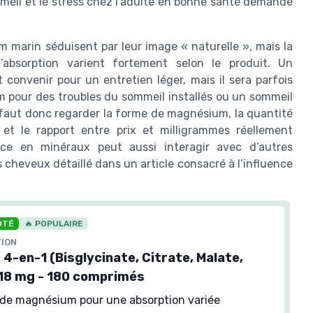
ommeil et le stress chez l’adulte en bonne santé demande
marin séduisent par leur image « naturelle », mais la
absorption varient fortement selon le produit. Un
onvenir pour un entretien léger, mais il sera parfois
 pour des troubles du sommeil installés ou un sommeil
il faut donc regarder la forme de magnésium, la quantité
t le rapport entre prix et milligrammes réellement
nce en minéraux peut aussi interagir avec d’autres
 cheveux détaillé dans un article consacré à l’influence
OTÉ
🔥 POPULAIRE
TION
4-en-1 (Bisglycinate, Citrate, Malate,
18 mg - 180 comprimés
de magnésium pour une absorption variée