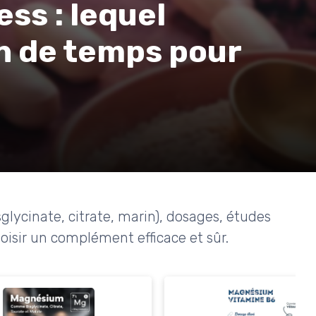
ss : lequel
n de temps pour
glycinate, citrate, marin), dosages, études
choisir un complément efficace et sûr.