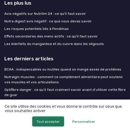
Les plus lus
Avis négatifs sur Nutrilim 24 : ce qu'il faut savoir
Nutra digest avis négatif : ce que vous devez savoir
Les risques potentiels liés à Pondimax
Effets secondaires des meno actifs : ce qu'il faut savoir
Les bienfaits du manganèse et du cuivre dans les oligosols
Les derniers articles
BCAA : indispensables ou inutiles quand on mange assez de protéines
Nutralgic muscles : comment ce complément alimentaire peut soutenir
vos muscles et vos articulations
Optifibre danger : ce qu’il faut vraiment savoir avant d’utiliser cette fibre
de guar
Nutralgic muscles : comprendre le rôle des compléments pour la
Ce site utilise des cookies et vous donne le contrôle sur ceux que
fonction musculaire
vous souhaitez activer
Liposomal, micellaire, phytosome : la biodisponibilité vaut-elle vraiment
son prix
Tout accepter
Personnaliser