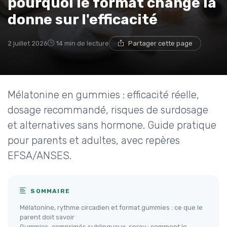
pourquoi le format change la
donne sur l'efficacité
2 juillet 2026
14 min de lecture
Partager cette page
Mélatonine en gummies : efficacité réelle,
dosage recommandé, risques de surdosage
et alternatives sans hormone. Guide pratique
pour parents et adultes, avec repères
EFSA/ANSES.
SOMMAIRE
Mélatonine, rythme circadien et format gummies : ce que le
parent doit savoir
Gummies, comprimés sublinguaux, spray : comment le