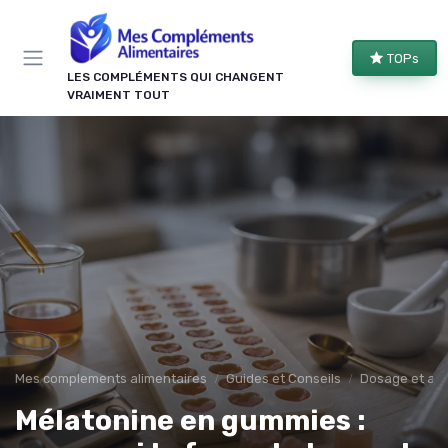
Panneau de gestion des cookies
TOPs
LES COMPLÉMENTS QUI CHANGENT
VRAIMENT TOUT
Mes complements alimentaires
Guides et Conseils
Dosage et adm
Mélatonine en gummies :