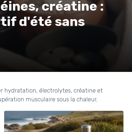
éines, créatine :
tif d'été sans
hydratation, électrolytes, créatine et
pération musculaire sous la chaleur.