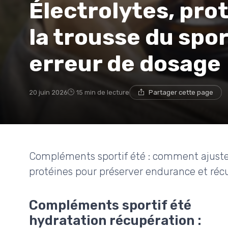
Électrolytes, prot
la trousse du spor
erreur de dosage
20 juin 2026
15 min de lecture
Partager cette page
Compléments sportif été : comment ajuster 
protéines pour préserver endurance et récu
Compléments sportif été
hydratation récupération :