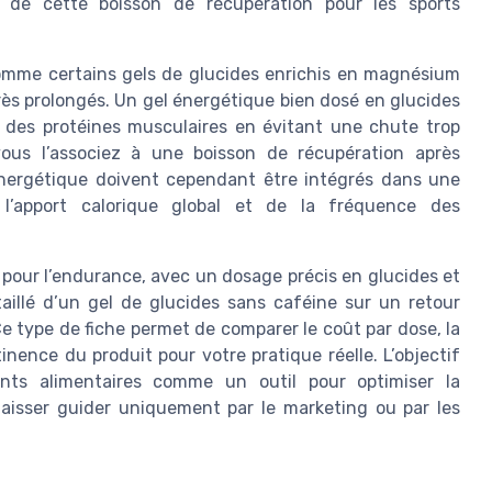
êt de cette boisson de récupération pour les sports
comme certains gels de glucides enrichis en magnésium
très prolongés. Un gel énergétique bien dosé en glucides
e des protéines musculaires en évitant une chute trop
vous l’associez à une boisson de récupération après
 énergétique doivent cependant être intégrés dans une
 l’apport calorique global et de la fréquence des
pour l’endurance, avec un dosage précis en glucides et
illé d’un gel de glucides sans caféine sur un retour
Ce type de fiche permet de comparer le coût par dose, la
nence du produit pour votre pratique réelle. L’objectif
ents alimentaires comme un outil pour optimiser la
laisser guider uniquement par le marketing ou par les