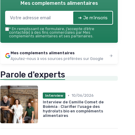
Mes complements alimentaires
➔ Je m'inscris
*
En remplissant ce formulaire, j’accepte d’être
contacté(e) à des fins commerciales par Mes
complements alimentaires et ses partenaires.
Mes complements alimentaires
Ajoutez-nous à vos sources préférées sur Google
Parole d'experts
•
10/06/2026
Interview
Interview de Camille Comet de
Boèmia : Clarifier l’usage des
hydrolats bio en compléments
alimentaires