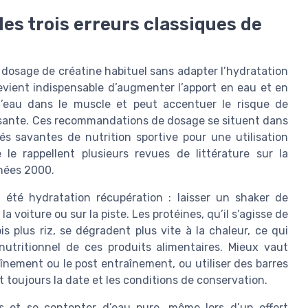
 les trois erreurs classiques de
 dosage de créatine habituel sans adapter l’hydratation
 devient indispensable d’augmenter l’apport en eau et en
 l’eau dans le muscle et peut accentuer le risque de
ffisante. Ces recommandations de dosage se situent dans
s savantes de nutrition sportive pour une utilisation
e rappellent plusieurs revues de littérature sur la
nnées 2000.
été hydratation récupération : laisser un shaker de
 voiture ou sur la piste. Les protéines, qu’il s’agisse de
 plus riz, se dégradent plus vite à la chaleur, ce qui
nutritionnel de ces produits alimentaires. Mieux vaut
aînement ou le post entraînement, ou utiliser des barres
nt toujours la date et les conditions de conservation.
tes et se contenter d’eau pure, même lors d’un effort