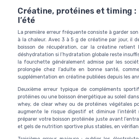
Créatine, protéines et timing :
l’été
La première erreur fréquente consiste à garder son
à la chaleur. Avec 3 à 5 g de créatine par jour, il
boisson de récupération, car la créatine retient
déshydratation si l’hydratation globale reste insu
la fourchette généralement admise par les société
prolongée chez l’adulte en bonne santé, comme l
supplémentation en créatine publiées depuis les a
Deuxième erreur typique de compléments sportif 
protéines ou une boisson énergétique au soleil dans la
whey, de clear whey ou de protéines végétales pois
augmente le risque digestif et diminue l’intérêt 
préparer votre boisson protéinée juste avant l’entr
et gels de nutrition sportive plus stables, en vérifia
Troisième erreur majeure : oublier les électroly