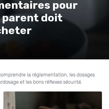
mentaires pour
 parent doit
cheter
comprendre la réglementation, les dosages
urdosage et les bons réflexes sécurité.