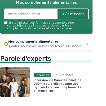
Mes complements alimentaires
➔ Je m'inscris
*
En remplissant ce formulaire, j’accepte d’être
contacté(e) à des fins commerciales par Mes
complements alimentaires et ses partenaires.
Mes complements alimentaires
Ajoutez-nous à vos sources préférées sur Google
Parole d'experts
•
10/06/2026
Interview
Interview de Camille Comet de
Boèmia : Clarifier l’usage des
hydrolats bio en compléments
alimentaires