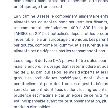
complément alimentaire doit cependant être chois
un étiquetage transparent.
La vitamine D reste le complément alimentaire enfa
alimentaires courantes sont souvent insuffisants
recommandent généralement 400 à 800 UI par jour 
l’ANSES en 2012 et actualisés depuis, et les produi
indésirable lié à un surdosage chronique. Les parents
par goutte, comprimé ou gummy, et s’assurer que l
alimentaires ne dépasse pas les recommandations.
Les oméga 3 de type DHA peuvent être utiles pour
mais là encore, le dosage doit rester modéré et ad
mg de DHA par jour selon les avis d’experts et les 
gras. Les probiotiques spécifiques, dont l’éval
ponctuellement pour des troubles digestifs bénins
sont clairement identifiées et dont les ingrédients 
prudence est maximale, car un excès de ce nutrimen
est indispensable avant toute supplémentation, plu
produits disponibles.