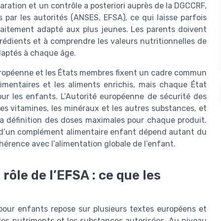
ration et un contrôle a posteriori auprès de la DGCCRF,
par les autorités (ANSES, EFSA), ce qui laisse parfois
rfaitement adapté aux plus jeunes. Les parents doivent
grédients et à comprendre les valeurs nutritionnelles de
daptés à chaque âge.
uropéenne et les États membres fixent un cadre commun
imentaires et les aliments enrichis, mais chaque État
our les enfants. L’Autorité européenne de sécurité des
 les vitamines, les minéraux et les autres substances, et
a définition des doses maximales pour chaque produit.
é d’un complément alimentaire enfant dépend autant du
hérence avec l’alimentation globale de l’enfant.
rôle de l’EFSA : ce que les
our enfants repose sur plusieurs textes européens et
les nutriments et les substances autorisées. Au niveau