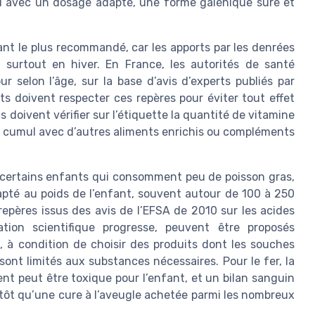
i avec un dosage adapté, une forme galénique sûre et
nt le plus recommandé, car les apports par les denrées
, surtout en hiver. En France, les autorités de santé
selon l’âge, sur la base d’avis d’experts publiés par
ts doivent respecter ces repères pour éviter tout effet
 doivent vérifier sur l’étiquette la quantité de vitamine
e cumul avec d’autres aliments enrichis ou compléments
 certains enfants qui consomment peu de poisson gras,
apté au poids de l’enfant, souvent autour de 100 à 250
repères issus des avis de l’EFSA de 2010 sur les acides
uation scientifique progresse, peuvent être proposés
, à condition de choisir des produits dont les souches
sont limités aux substances nécessaires. Pour le fer, la
t peut être toxique pour l’enfant, et un bilan sanguin
tôt qu’une cure à l’aveugle achetée parmi les nombreux