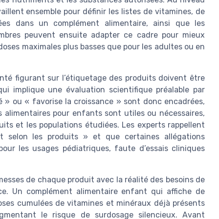
llent ensemble pour définir les listes de vitamines, de
ées dans un complément alimentaire, ainsi que les
embres peuvent ensuite adapter ce cadre pour mieux
oses maximales plus basses que pour les adultes ou en
anté figurant sur l’étiquetage des produits doivent être
ui implique une évaluation scientifique préalable par
é » ou « favorise la croissance » sont donc encadrées,
 alimentaires pour enfants sont utiles ou nécessaires,
uits et les populations étudiées. Les experts rappellent
nt selon les produits » et que certaines allégations
our les usages pédiatriques, faute d’essais cliniques
omesses de chaque produit avec la réalité des besoins de
ence. Un complément alimentaire enfant qui affiche de
oses cumulées de vitamines et minéraux déjà présents
ugmentant le risque de surdosage silencieux. Avant