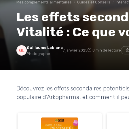
Mes complements alimentaires
Guides et Conseils
Interac
Les effets second
Vitalité : Ce que 
Guillaume Leblanc
7 janvier 2025
8 min de lecture
Photographe
Découvrez les effets secondaires potentiel
populaire d'Arkopharma, et comment il peut