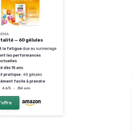
ARMA
italité — 60 gélules
t la fatigue
due au surmenage
ent les performances
ectuelles
é dès 15 ans
t pratique
: 60 gélules
ément facile à prendre
★
★
4,6/5
—
354 avis
l'offre