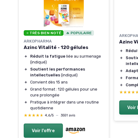
⭐ TRÈS BIEN NOTÉ
🔥 POPULAIRE
ARKOPH
ARKOPHARMA
Azinc V
Azinc Vitalité - 120 gélules
＋
Rédui
＋
Réduit la fatigue
liée au surmenage
＋
Souti
(indiqué)
intell
＋
Soutient les performances
＋
Adapt
intellectuelles
(indiqué)
＋
Forma
＋
Convient dès 15 ans
＋
Compl
＋
Grand format : 120 gélules pour une
★★★★
★★★★
cure prolongée
＋
Pratique à intégrer dans une routine
Voir 
quotidienne
★★★★★
★★★★★
4,6/5
—
3551 avis
Voir l'offre