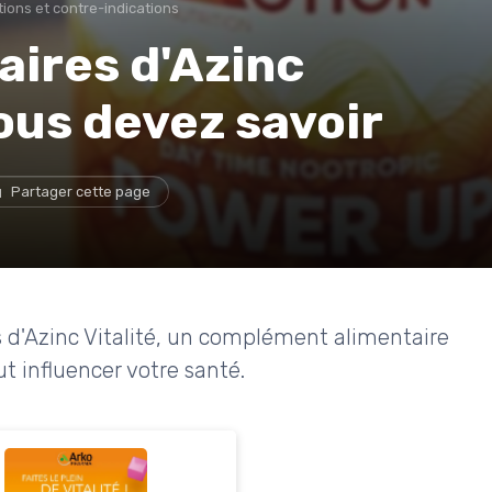
tions et contre-indications
aires d'Azinc
vous devez savoir
Partager cette page
s d'Azinc Vitalité, un complément alimentaire
 influencer votre santé.