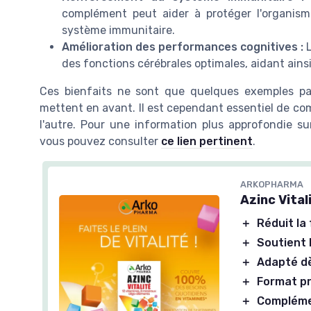
complément peut aider à protéger l'organisme
système immunitaire.
Amélioration des performances cognitives :
L
des fonctions cérébrales optimales, aidant ainsi
Ces bienfaits ne sont que quelques exemples parm
mettent en avant. Il est cependant essentiel de co
l'autre. Pour une information plus approfondie su
vous pouvez consulter
ce lien pertinent
.
ARKOPHARMA
Azinc Vital
＋
Réduit la
＋
Soutient 
＋
Adapté dè
＋
Format p
＋
Complémen