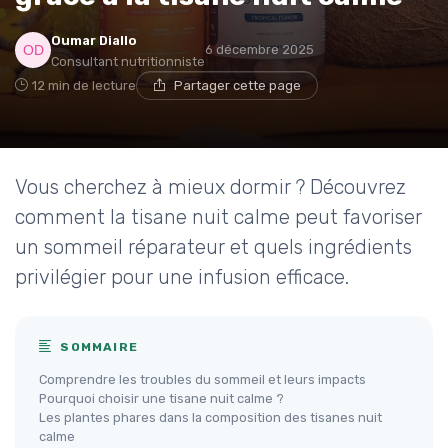
Oumar Diallo
6 décembre 2025
Consultant nutritionniste
12 min de lecture
Partager cette page
Vous cherchez à mieux dormir ? Découvrez
comment la tisane nuit calme peut favoriser
un sommeil réparateur et quels ingrédients
privilégier pour une infusion efficace.
SOMMAIRE
Comprendre les troubles du sommeil et leurs impacts
Pourquoi choisir une tisane nuit calme ?
Les plantes phares dans la composition des tisanes nuit
calme