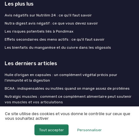
Les plus lus
Avis négatifs sur Nutrilim 24 : ce qu'il faut savoir
Nutra digest avis négatif : ce que vous devez savoir
Les risques potentiels liés à Pondimax
Effets secondaires des meno actifs : ce qu'il faut savoir
Les bienfaits du manganèse et du cuivre dans les oligosols
Les derniers articles
Huile d’origan en capsules : un complément végétal précis pour
l’immunité et la digestion
BCAA : indispensables ou inutiles quand on mange assez de protéines
Nutralgic muscles : comment ce complément alimentaire peut soutenir
vos muscles et vos articulations
Optifibre danger : ce qu’il faut vraiment savoir avant d’utiliser cette fibre
Ce site utilise des cookies et vous donne le contrôle sur ceux que
de guar
vous souhaitez activer
Nutralgic muscles : comprendre le rôle des compléments pour la
fonction musculaire
Tout accepter
Personnaliser