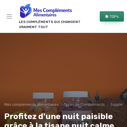
Panneau de gestion des cookies
TOPs
LES COMPLÉMENTS QUI CHANGENT
VRAIMENT TOUT
Mes complements alimentaires
Types de Compléments
Suppléme
Profitez d'une nuit paisible
grâce à la tisane nuit calme