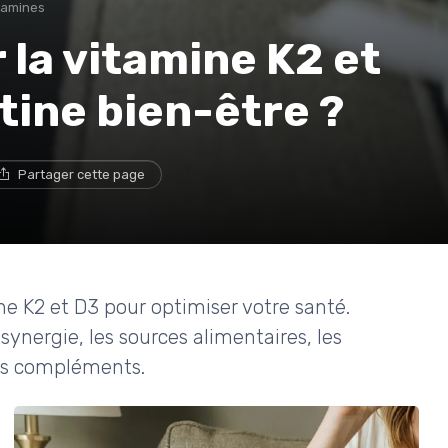
tamines
 la vitamine K2 et
tine bien-être ?
Partager cette page
e K2 et D3 pour optimiser votre santé.
 synergie, les sources alimentaires, les
vos compléments.