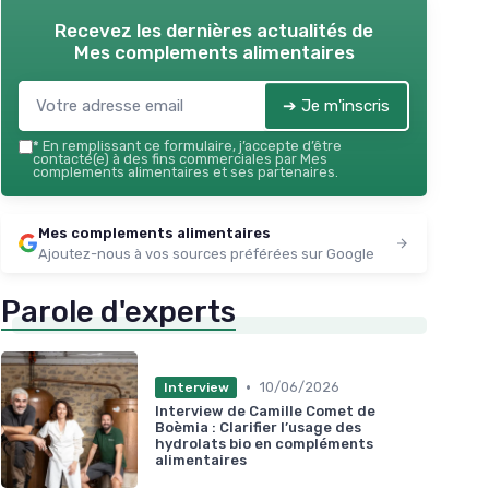
Recevez les dernières actualités de
Mes complements alimentaires
➔ Je m'inscris
*
En remplissant ce formulaire, j’accepte d’être
contacté(e) à des fins commerciales par Mes
complements alimentaires et ses partenaires.
Mes complements alimentaires
Ajoutez-nous à vos sources préférées sur Google
Parole d'experts
•
10/06/2026
Interview
Interview de Camille Comet de
Boèmia : Clarifier l’usage des
hydrolats bio en compléments
alimentaires