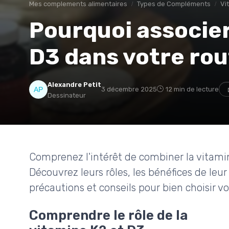
Mes complements alimentaires
Types de Compléments
Vi
Pourquoi associer
D3 dans votre rou
Alexandre Petit
3 décembre 2025
12 min de lecture
Dessinateur
Comprenez l'intérêt de combiner la vitamin
Découvrez leurs rôles, les bénéfices de leur
précautions et conseils pour bien choisir 
Comprendre le rôle de la