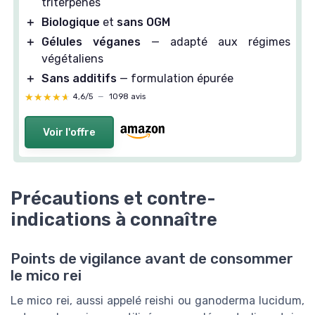
triterpènes
＋
Biologique
et
sans OGM
＋
Gélules véganes
— adapté aux régimes
végétaliens
＋
Sans additifs
— formulation épurée
★★★★★
★★★★★
4,6/5
—
1098 avis
Voir l'offre
Précautions et contre-
indications à connaître
Points de vigilance avant de consommer
le mico rei
Le mico rei, aussi appelé reishi ou ganoderma lucidum,