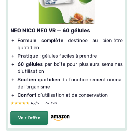
NEO MICO NEO VR — 60 gélules
＋
Formule complète
destinée au bien‑être
quotidien
＋
Pratique
: gélules faciles à prendre
＋
60 gélules
par boîte pour plusieurs semaines
d’utilisation
＋
Soutien quotidien
du fonctionnement normal
de l’organisme
＋
Confort
d’utilisation et de conservation
★★★★★
★★★★★
4,7/5
—
62 avis
Voir l'offre