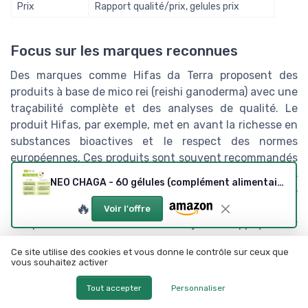
Prix
Rapport qualité/prix, gelules prix
Focus sur les marques reconnues
Des marques comme Hifas da Terra proposent des
produits à base de mico rei (reishi ganoderma) avec une
traçabilité complète et des analyses de qualité. Le
produit Hifas, par exemple, met en avant la richesse en
substances bioactives et le respect des normes
européennes. Ces produits sont souvent recommandés
pour soutenir le système immunitaire ou pour leurs
NEO CHAGA - 60 gélules (complément alimentaire)
propriétés associées au champignon jeunesse
🔥
éternelle. Enfin, gardez à l’esprit que le choix d’un
Voir l'offre
complément alimentaire doit toujours s’appuyer sur
des critères objectifs et sur la consultation de sources
Ce site utilise des cookies et vous donne le contrôle sur ceux que
fiables (études scientifiques, avis de professionnels de
vous souhaitez activer
santé).
Tout accepter
Personnaliser