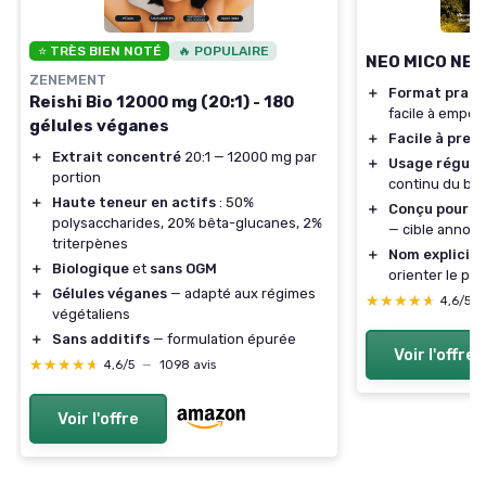
⭐ TRÈS BIEN NOTÉ
🔥 POPULAIRE
NEO MICO NEO 
ZENEMENT
＋
Format prati
Reishi Bio 12000 mg (20:1) - 180
facile à empor
gélules véganes
＋
Facile à pren
＋
Extrait concentré
20:1 — 12000 mg par
＋
Usage réguli
portion
continu du bie
＋
Haute teneur en actifs
: 50%
＋
Conçu pour a
polysaccharides, 20% bêta-glucanes, 2%
— cible annonc
triterpènes
＋
Nom explicite
＋
Biologique
et
sans OGM
orienter le pu
＋
Gélules véganes
— adapté aux régimes
★★★★★
★★★★★
4,6/5
végétaliens
＋
Sans additifs
— formulation épurée
Voir l'offre
★★★★★
★★★★★
4,6/5
—
1098 avis
Voir l'offre