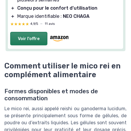
＋
Conçu pour le confort d’utilisation
＋
Marque identifiable :
NEO CHAGA
★★★★★
★★★★★
4,9/5
—
11 avis
Voir l'offre
Comment utiliser le mico rei en
complément alimentaire
Formes disponibles et modes de
consommation
Le mico rei, aussi appelé reishi ou ganoderma lucidum,
se présente principalement sous forme de gélules, de
poudre ou d’extraits liquides. Les gélules sont souvent
privilégiées pour leur praticité et leur dosage précis.