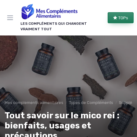
Panneau de gestion des cookies
TOPs
LES COMPLÉMENTS QUI CHANGENT
VRAIMENT TOUT
Mes complements alimentaires
Types de Compléments
Suppléme
Tout savoir sur le mico rei :
bienfaits, usages et
précautions