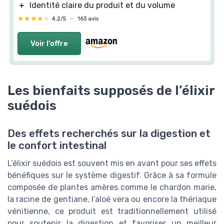
＋
Identité claire du produit et du volume
★★★★★
★★★★★
4,2/5
—
163 avis
Voir l'offre
Les bienfaits supposés de l’élixir
suédois
Des effets recherchés sur la digestion et
le confort intestinal
L’élixir suédois est souvent mis en avant pour ses effets
bénéfiques sur le système digestif. Grâce à sa formule
composée de plantes amères comme le chardon marie,
la racine de gentiane, l’aloé vera ou encore la thériaque
vénitienne, ce produit est traditionnellement utilisé
pour soutenir la digestion et favoriser un meilleur