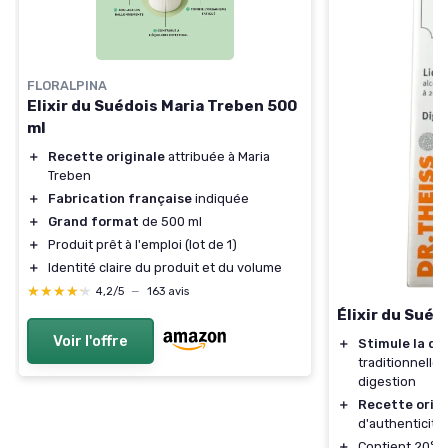
FLORALPINA
Elixir du Suédois Maria Treben 500
ml
＋
Recette originale
attribuée à Maria
Treben
＋
Fabrication française
indiquée
＋
Grand format
de 500 ml
＋
Produit prêt à l'emploi (lot de 1)
＋
Identité claire du produit et du volume
★★★★★
★★★★★
4,2/5
—
163 avis
Élixir du Suéd
Voir l'offre
＋
Stimule la di
traditionnelle 
digestion
＋
Recette origi
d'authenticité
＋
Contient 20° d'