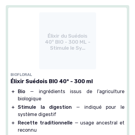
Élixir du Suédois
40° BIO - 300 ML -
Stimule le Sy...
BIOFLORAL
Élixir Suédois BIO 40° - 300 ml
＋
Bio
— ingrédients issus de l’agriculture
biologique
＋
Stimule la digestion
— indiqué pour le
système digestif
＋
Recette traditionnelle
— usage ancestral et
reconnu