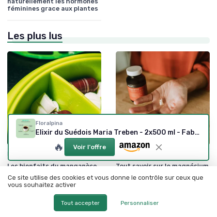
naturellement les hormones
féminines grace aux plantes
Les plus lus
Floralpina
Elixir du Suédois Maria Treben - 2x500 ml - Fabrication France
🔥
Voir l'offre
•
•
Minéraux
29/07/2025
Minéraux
23/11/2025
Les bienfaits du manganèse
Tout savoir sur le magnésium
et du cuivre dans les
amino chélaté : bienfaits,
Ce site utilise des cookies et vous donne le contrôle sur ceux que
oligosols
utilisations et conseils
vous souhaitez activer
Tout accepter
Personnaliser