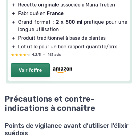
＋
Recette
originale
associée à Maria Treben
＋
Fabriqué en
France
＋
Grand format :
2 x 500 ml
pratique pour une
longue utilisation
＋
Produit traditionnel à base de plantes
＋
Lot utile pour un bon rapport quantité/prix
★★★★★
★★★★★
4,2/5
—
163 avis
Voir l'offre
Précautions et contre-
indications à connaître
Points de vigilance avant d’utiliser l’élixir
suédois