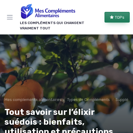
Panneau de gestion des cookies
TOPs
LES COMPLÉMENTS QUI CHANGENT
VRAIMENT TOUT
Mes complements alimentaires
Types de Compléments
Suppléme
Tout savoir sur l’élixir
suédois : bienfaits,
utilisation et précautions