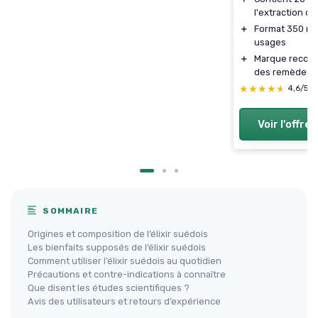
l'extraction de
＋
Format 350 ml 
usages
＋
Marque reconnu
des remèdes t
★★★★★
★★★★★
4,6/5
Voir l'offre
SOMMAIRE
Origines et composition de l’élixir suédois
Les bienfaits supposés de l’élixir suédois
Comment utiliser l’élixir suédois au quotidien
Précautions et contre-indications à connaître
Que disent les études scientifiques ?
Avis des utilisateurs et retours d’expérience