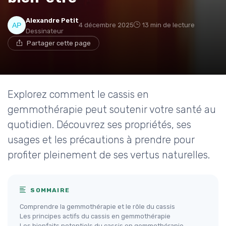
Alexandre Petit
4 décembre 2025
13 min de lecture
Dessinateur
Partager cette page
Explorez comment le cassis en
gemmothérapie peut soutenir votre santé au
quotidien. Découvrez ses propriétés, ses
usages et les précautions à prendre pour
profiter pleinement de ses vertus naturelles.
SOMMAIRE
Comprendre la gemmothérapie et le rôle du cassis
Les principes actifs du cassis en gemmothérapie
Les bienfaits potentiels du cassis en gemmothérapie