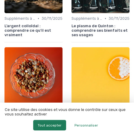
•
•
Suppléments à base de plantes
30/11/2025
Suppléments à base de plantes
30/11/2025
L’argent colloïdal :
Le plasma de Quinton :
comprendre ce qu’il est
comprendre ses bienfaits et
vraiment
ses usages
Ce site utilise des cookies et vous donne le contrôle sur ceux que
•
•
Suppléments à base de plantes
29/11/2025
Suppléments à base de plantes
29/11/2025
vous souhaitez activer
Silice organique :
Pourquoi choisir la levure de
comprendre ses bienfaits et
bière en gélule pour votre
Tout accepter
Personnaliser
ses usages en complément
bien-être ?
alimentaire