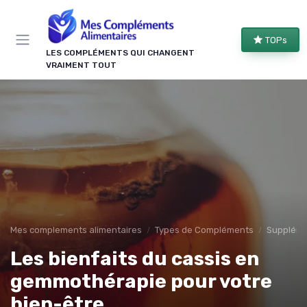
Panneau de gestion des cookies
TOPs
LES COMPLÉMENTS QUI CHANGENT
VRAIMENT TOUT
Mes complements alimentaires
Types de Compléments
Suppléme
Les bienfaits du cassis en
gemmothérapie pour votre
bien-être