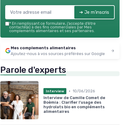
➔ Je m'inscris
*
En remplissant ce formulaire, j’accepte d’être
contacté(e) à des fins commerciales par Mes
complements alimentaires et ses partenaires.
Mes complements alimentaires
Ajoutez-nous à vos sources préférées sur Google
Parole d'experts
•
10/06/2026
Interview
Interview de Camille Comet de
Boèmia : Clarifier l’usage des
hydrolats bio en compléments
alimentaires