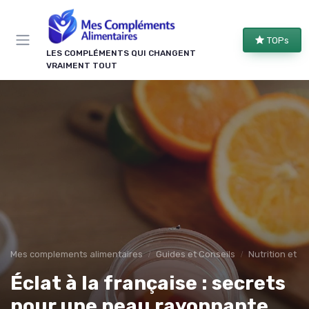
Panneau de gestion des cookies
TOPs
LES COMPLÉMENTS QUI CHANGENT
VRAIMENT TOUT
Mes complements alimentaires
Guides et Conseils
Nutrition et r
Éclat à la française : secrets
pour une peau rayonnante