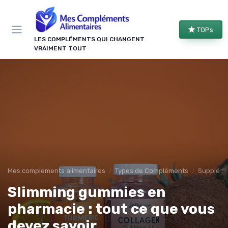
Panneau de gestion des cookies
TOPs
LES COMPLÉMENTS QUI CHANGENT
VRAIMENT TOUT
Mes complements alimentaires
Types de Compléments
Suppléme
Slimming gummies en
pharmacie : tout ce que vous
devez savoir