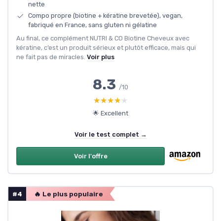
nette
Compo propre (biotine + kératine brevetée), vegan,
fabriqué en France, sans gluten ni gélatine
Au final, ce complément NUTRI & CO Biotine Cheveux avec
kératine, c’est un produit sérieux et plutôt efficace, mais qui
ne fait pas de miracles.
Voir plus
8.3
/10
★★★★★
★★★★★
🌟 Excellent
Voir le test complet →
Voir l'offre
#4
🔥 Le plus populaire