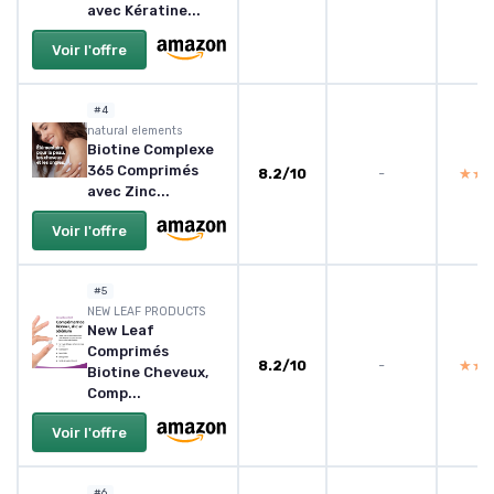
avec Kératine...
Voir l'offre
#4
natural elements
Biotine Complexe
365 Comprimés
8.2/10
-
★★
★★
avec Zinc...
Voir l'offre
#5
NEW LEAF PRODUCTS
New Leaf
Comprimés
8.2/10
-
★★
★★
Biotine Cheveux,
Comp...
Voir l'offre
#6