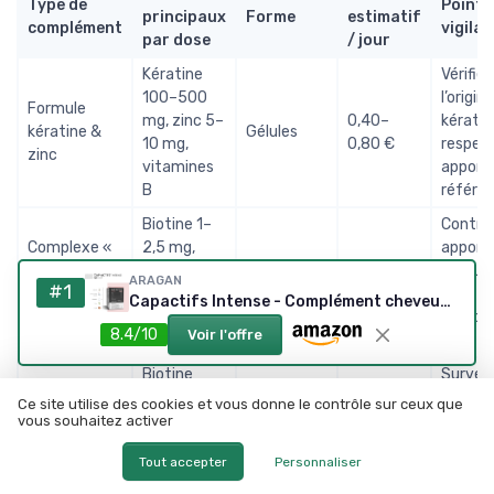
Type de
Points
principaux
Forme
estimatif
complément
vigila
par dose
/ jour
Kératine
Vérifier
100–500
l’origin
Formule
mg, zinc 5–
0,40–
kératin
kératine &
Gélules
10 mg,
0,80 €
respec
zinc
vitamines
apport
B
référe
Biotine 1–
Contrôl
Complexe «
2,5 mg,
apport
peau
sélénium
0,50–1,00
cumulés
Comprimés
ARAGAN
#1
cheveux
25–55 µg,
€
d’autre
Capactifs Intense - Complément cheveux & ongles (1 mois)
ongles »
zinc 5–15
compl
8.4/10
Voir l'offre
mg
sont pr
Biotine
Surveill
0,5–2,5 mg,
teneur
Ce site utilise des cookies et vous donne le contrôle sur ceux que
Gummies
Gommes à
0,70–1,50
vitamines
sucres 
vous souhaitez activer
beauté
mâcher
€
B, zinc
dosage 
Tout accepter
Personnaliser
variable
par por