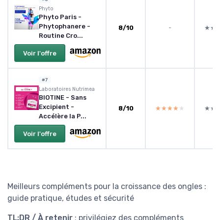
Phyto
Phyto Paris -
Phytophanere -
8/10
-
★★
★★
Routine Cro...
Voir l'offre
#7
Laboratoires Nutrimea
BIOTINE - Sans
Excipient -
8/10
★★★★★
★★★★★
★★
★★
Accélère la P...
Voir l'offre
Meilleurs compléments pour la croissance des ongles :
guide pratique, études et sécurité
TL;DR / À retenir
: privilégiez des compléments