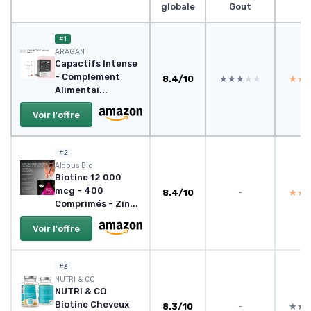
globale
Gout
pr
#1
ARAGAN
Capactifs Intense
- Complement
8.4/10
★★★★★
★★★★★
★★
★★
Alimentai...
Voir l'offre
#2
Aldous Bio
Biotine 12 000
mcg - 400
8.4/10
-
★★
★★
Comprimés - Zin...
Voir l'offre
#3
NUTRI & CO
NUTRI & CO
Biotine Cheveux
8.3/10
-
★★
★★