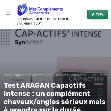
Panneau de gestion des cookies
TOPs
LES COMPLÉMENTS QUI CHANGENT
VRAIMENT TOUT
Mes complements alimentaires
Avis et Comparatifs
Évaluations 
Test ARAGAN Capactifs
Intense : un complément
cheveux/ongles sérieux mais
à prendre sur la durée