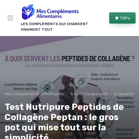
Panneau de gestion des cookies
TOPs
LES COMPLÉMENTS QUI CHANGENT
VRAIMENT TOUT
Mes complements alimentaires
Avis et Comparatifs
Évaluations 
Test Nutripure Peptides de
Collagène Peptan : le gros
pot qui mise tout sur la
simplicité