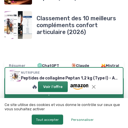
Classement des 10 meilleurs
compléments confort
articulaire (2026)
Résumer
ChatGPT
Claude
Mistral
NUTRIPURE
Peptides de collagène Peptan 1,2 kg (Type I) - Arôme neutre - Made in France
🔥
Recevez les dernières actualités de
Voir l'offre
Mes complements alimentaires
Ce site utilise des cookies et vous donne le contrôle sur ceux que
➔ Je m'inscris
vous souhaitez activer
*
En remplissant ce formulaire, j’accepte d’être contacté(e) à
Tout accepter
Personnaliser
des fins commerciales par Mes complements alimentaires et
ses partenaires.