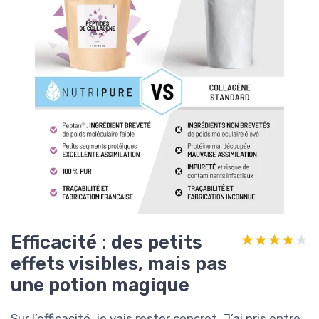
Efficacité : des petits
★★★★★
★★★★★
effets visibles, mais pas
une potion magique
Sur l’efficacité, je vais rester concret. J’ai pris entre