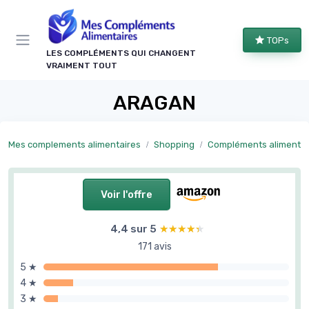
Panneau de gestion des cookies
TOPs
LES COMPLÉMENTS QUI CHANGENT
VRAIMENT TOUT
ARAGAN
Mes complements alimentaires
Shopping
Compléments alimentaires b
Voir l'offre
4,4 sur 5
★★★★★
★★★★★
171 avis
5 ★
4 ★
3 ★