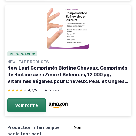
🔥 POPULAIRE
NEW LEAF PRODUCTS
New Leaf Comprimés Biotine Cheveux, Comprimés
de Biotine avec Zinc et Sélénium, 12 000 µg,
Vitamines Véganes pour Cheveux, Peau et Ongles,
Haute Concentration, Cure de 3 Mois, Fabriqués au
★★★★★
★★★★★
4,2/5
—
3252 avis
Royaume-Uni 180 unité (Lot de 1)
Voir l'offre
Production interrompue
Non
par le fabricant