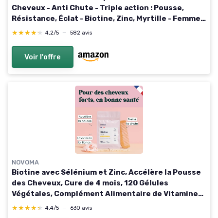
Cheveux - Anti Chute - Triple action : Pousse,
Résistance, Éclat - Biotine, Zinc, Myrtille - Femmes
et Hommes - 30 gélules - 1 mois - Fabriqué en
★★★★★
★★★★★
4,2/5
—
582 avis
France Complexe 4 actions
Voir l'offre
NOVOMA
Biotine avec Sélénium et Zinc, Accélère la Pousse
des Cheveux, Cure de 4 mois, 120 Gélules
Végétales, Complément Alimentaire de Vitamine
B8, Fabriqué en France, Essentials by Novoma
★★★★★
★★★★★
4,4/5
—
630 avis
Essentials By Novoma - 120 Gélules