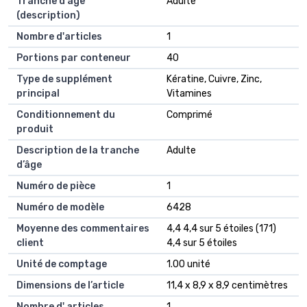
Tranche d'âge
Adulte
(description)
Nombre d'articles
1
Portions par conteneur
40
Type de supplément
Kératine, Cuivre, Zinc,
principal
Vitamines
Conditionnement du
Comprimé
produit
Description de la tranche
Adulte
d’âge
Numéro de pièce
1
Numéro de modèle
6428
Moyenne des commentaires
4,4 4,4 sur 5 étoiles (171)
client
4,4 sur 5 étoiles
Unité de comptage
1.00 unité
Dimensions de l’article
11,4 x 8,9 x 8,9 centimètres
Nombre d' articles
1