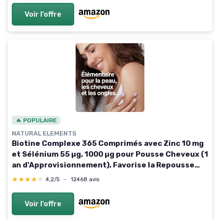
Voir l'offre
🔥 POPULAIRE
NATURAL ELEMENTS
Biotine Complexe 365 Comprimés avec Zinc 10 mg
et Sélénium 55 µg, 1000 µg pour Pousse Cheveux (1
an d'Approvisionnement), Favorise la Repousse
des Cheveux, Peau & Ongles, 100% Vegan
★★★★★
★★★★★
4,2/5
—
12468 avis
Voir l'offre