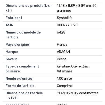
Dimensions du produit (L x l
11,43 x 8,89 x 8,89 cm; 50
x h)
grammes
Fabricant
SynActifs
ASIN
B00NYYL59O
Numéro du modèle de
6428
l'article
Pays d'origine
France
Marque
ARAGAN
Saveur
Pêche
Type de complément
Kératine, Cuivre, Zinc,
primaire
Vitamines
Nombre d'unités
1.00 unité
Forme de l'article
Comprimé
Dimensions de l'article
11,4 x 8,9 x 8,9 centimètres
L x l x H