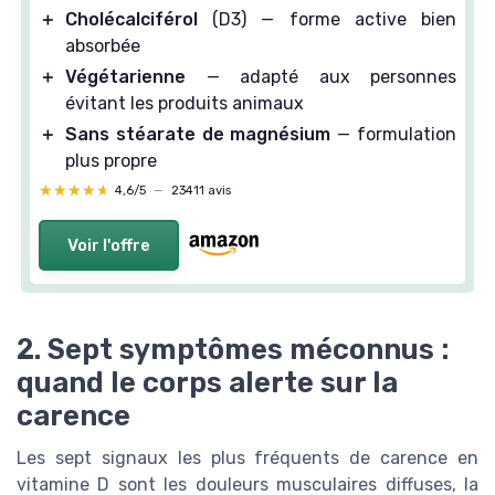
＋
Cholécalciférol
(D3) — forme active bien
absorbée
＋
Végétarienne
— adapté aux personnes
évitant les produits animaux
＋
Sans stéarate de magnésium
— formulation
plus propre
★★★★★
★★★★★
4,6/5
—
23411 avis
Voir l'offre
2. Sept symptômes méconnus :
quand le corps alerte sur la
carence
Les sept signaux les plus fréquents de carence en
vitamine D sont les douleurs musculaires diffuses, la