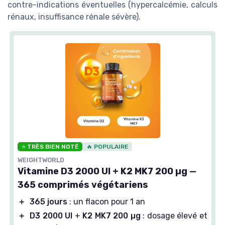
contre-indications éventuelles (hypercalcémie, calculs
rénaux, insuffisance rénale sévère).
⭐ TRÈS BIEN NOTÉ
🔥 POPULAIRE
WEIGHTWORLD
Vitamine D3 2000 UI + K2 MK7 200 µg —
365 comprimés végétariens
＋
365 jours
: un flacon pour 1 an
＋
D3 2000 UI
+
K2 MK7 200 µg
: dosage élevé et