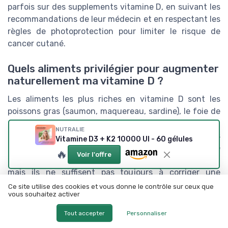
parfois sur des supplements vitamine D, en suivant les
recommandations de leur médecin et en respectant les
règles de photoprotection pour limiter le risque de
cancer cutané.
Quels aliments privilégier pour augmenter
naturellement ma vitamine D ?
Les aliments les plus riches en vitamine D sont les
poissons gras (saumon, maquereau, sardine), le foie de
morue, certains produits laitiers enrichis en vitamine D,
NUTRALIE
les œufs et quelques margarines enrichies. Ces
Vitamine D3 + K2 10000 UI - 60 gélules
aliments enrichis en vitamine D contribuent à la santé
🔥
Voir l'offre
osseuse en apportant à la fois vitamine D et calcium,
mais ils ne suffisent pas toujours à corriger une
carence sévère. Ils doivent donc être intégrés dans
Ce site utilise des cookies et vous donne le contrôle sur ceux que
vous souhaitez activer
une alimentation variée, en complément d’une
exposition raisonnable au soleil et, si besoin, d’une
Tout accepter
Personnaliser
supplémentation vitamine D encadrée par un