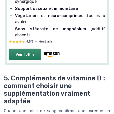
synergique
＋
Support osseux et immunitaire
＋
Végétarien
et
micro-comprimés
faciles à
avaler
＋
Sans stéarate de magnésium
(additif
absent)
★★★★★
★★★★★
4,5/5
—
6666 avis
Voir l'offre
5. Compléments de vitamine D :
comment choisir une
supplémentation vraiment
adaptée
Quand une prise de sang confirme une carence en