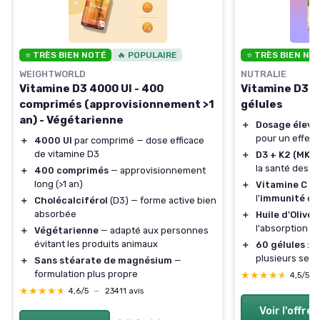
⭐ TRÈS BIEN NOTÉ
🔥 POPULAIRE
⭐ TRÈS BIEN NO
WEIGHTWORLD
NUTRALIE
Vitamine D3 4000 UI - 400
Vitamine D3 + 
comprimés (approvisionnement >1
gélules
an) - Végétarienne
＋
Dosage élevé
pour un effet 
＋
4000 UI
par comprimé — dose efficace
de vitamine D3
＋
D3 + K2 (MK7)
la santé des
o
＋
400 comprimés
— approvisionnement
long (>1 an)
＋
Vitamine C
aj
l'
immunité
et 
＋
Cholécalciférol
(D3) — forme active bien
absorbée
＋
Huile d'Olive 
l'absorption d
＋
Végétarienne
— adapté aux personnes
évitant les produits animaux
＋
60 gélules
: f
plusieurs sem
＋
Sans stéarate de magnésium
—
formulation plus propre
★★★★★
★★★★★
4,5/5
★★★★★
★★★★★
4,6/5
—
23411 avis
Voir l'offre