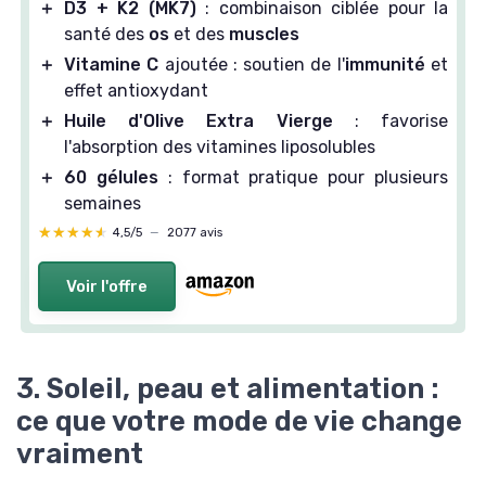
＋
D3 + K2 (MK7)
: combinaison ciblée pour la
santé des
os
et des
muscles
＋
Vitamine C
ajoutée : soutien de l'
immunité
et
effet antioxydant
＋
Huile d'Olive Extra Vierge
: favorise
l'absorption des vitamines liposolubles
＋
60 gélules
: format pratique pour plusieurs
semaines
★★★★★
★★★★★
4,5/5
—
2077 avis
Voir l'offre
3. Soleil, peau et alimentation :
ce que votre mode de vie change
vraiment