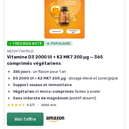
⭐ TRÈS BIEN NOTÉ
🔥 POPULAIRE
WEIGHTWORLD
Vitamine D3 2000 UI + K2 MK7 200 µg — 365
comprimés végétariens
＋
365 jours
: un flacon pour 1 an
＋
D3 2000 UI
+
K2 MK7 200 µg
: dosage élevé et synergique
＋
Support osseux et immunitaire
＋
Végétarien
et
micro-comprimés
faciles à avaler
＋
Sans stéarate de magnésium
(additif absent)
★★★★★
★★★★★
4,5/5
—
6666 avis
Voir l'offre