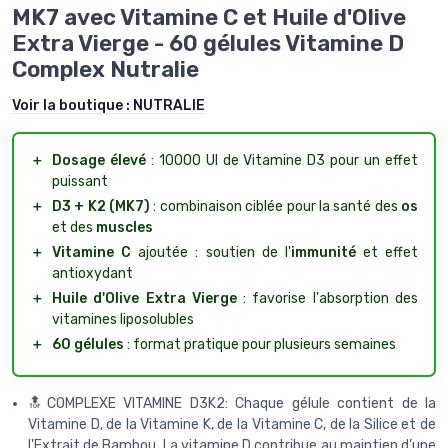
MK7 avec Vitamine C et Huile d'Olive
Extra Vierge - 60 gélules Vitamine D
Complex Nutralie
Voir la boutique :
NUTRALIE
＋
Dosage élevé
: 10000 UI de Vitamine D3 pour un effet
puissant
＋
D3 + K2 (MK7)
: combinaison ciblée pour la santé des
os
et des
muscles
＋
Vitamine C
ajoutée : soutien de l'
immunité
et effet
antioxydant
＋
Huile d'Olive Extra Vierge
: favorise l'absorption des
vitamines liposolubles
＋
60 gélules
: format pratique pour plusieurs semaines
🔝COMPLEXE VITAMINE D3K2: Chaque gélule contient de la
Vitamine D, de la Vitamine K, de la Vitamine C, de la Silice et de
l'Extrait de Bambou. La vitamine D contribue au maintien d’une