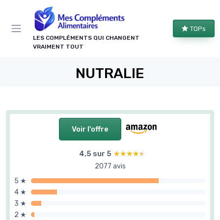
Panneau de gestion des cookies
TOPs
LES COMPLÉMENTS QUI CHANGENT
VRAIMENT TOUT
NUTRALIE
Voir l'offre
4,5 sur 5
★★★★★
★★★★★
2077 avis
5 ★
4 ★
3 ★
2 ★