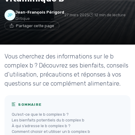
Jean-François Périgord
27 mars 2025
12 min de lecture
Critique
Partager cette page
Vous cherchez des informations sur le b
complex b ? Découvrez ses bienfaits, conseils
d'utilisation, précautions et réponses à vos
questions sur ce complément alimentaire.
SOMMAIRE
Qu’est-ce que le b complex b ?
Les bienfaits potentiels du b complex b
À qui s’adresse le b complex b ?
Comment choisir et utiliser un b complex b