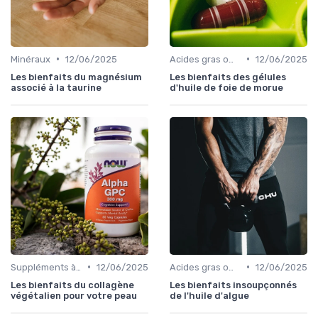
•
•
Minéraux
12/06/2025
Acides gras oméga
12/06/2025
Les bienfaits du magnésium
Les bienfaits des gélules
associé à la taurine
d'huile de foie de morue
•
•
Suppléments à base de plantes
12/06/2025
Acides gras oméga
12/06/2025
Les bienfaits du collagène
Les bienfaits insoupçonnés
végétalien pour votre peau
de l'huile d'algue