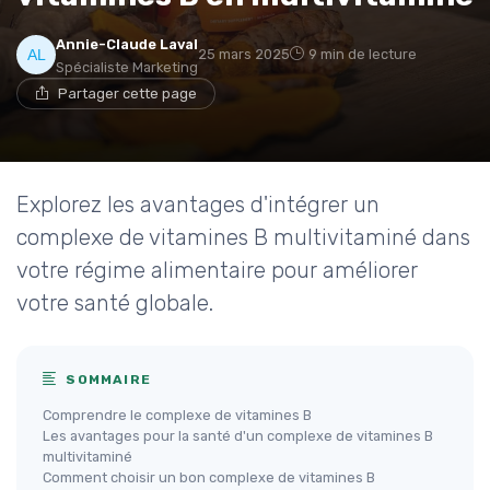
Annie-Claude Laval
25 mars 2025
9 min de lecture
Spécialiste Marketing
Partager cette page
Explorez les avantages d'intégrer un
complexe de vitamines B multivitaminé dans
votre régime alimentaire pour améliorer
votre santé globale.
SOMMAIRE
Comprendre le complexe de vitamines B
Les avantages pour la santé d'un complexe de vitamines B
multivitaminé
Comment choisir un bon complexe de vitamines B