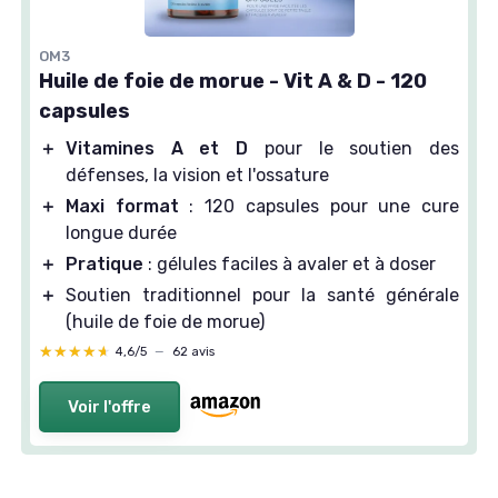
OM3
Huile de foie de morue - Vit A & D - 120
capsules
＋
Vitamines A et D
pour le soutien des
défenses, la vision et l'ossature
＋
Maxi format
: 120 capsules pour une cure
longue durée
＋
Pratique
: gélules faciles à avaler et à doser
＋
Soutien traditionnel pour la santé générale
(huile de foie de morue)
★★★★★
★★★★★
4,6/5
—
62 avis
Voir l'offre