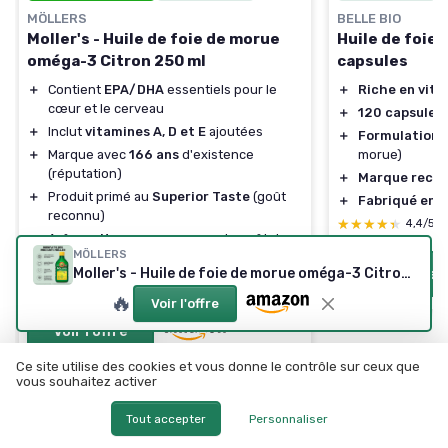
MÖLLERS
BELLE BIO
Moller's - Huile de foie de morue
Huile de foie 
oméga-3 Citron 250 ml
capsules
＋
Contient
EPA/DHA
essentiels pour le
＋
Riche en vit
cœur et le cerveau
＋
120 capsules
＋
Inclut
vitamines A, D et E
ajoutées
＋
Formulation n
＋
Marque avec
166 ans
d'existence
morue)
(réputation)
＋
Marque reco
＋
Produit primé au
Superior Taste
(goût
＋
Fabriqué en 
reconnu)
★★★★★
★★★★★
4,4/5
＋
Arôme
citron
pour masquer le goût de
MÖLLERS
poisson
Voir l'offre
Moller's - Huile de foie de morue oméga-3 Citron 250 ml
★★★★★
★★★★★
4,6/5
—
8895 avis
🔥
Voir l'offre
Voir l'offre
Ce site utilise des cookies et vous donne le contrôle sur ceux que
vous souhaitez activer
Tout accepter
Personnaliser