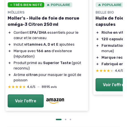
⭐ TRÈS BIEN NOTÉ
🔥 POPULAIRE
🔥 POPULAIRE
MÖLLERS
BELLE BIO
Moller's - Huile de foie de morue
Huile de foie 
oméga-3 Citron 250 ml
capsules
＋
Contient
EPA/DHA
essentiels pour le
＋
Riche en vit
cœur et le cerveau
＋
120 capsules
＋
Inclut
vitamines A, D et E
ajoutées
＋
Formulation n
＋
Marque avec
166 ans
d'existence
morue)
(réputation)
＋
Marque reco
＋
Produit primé au
Superior Taste
(goût
＋
Fabriqué en 
reconnu)
★★★★★
★★★★★
4,4/5
＋
Arôme
citron
pour masquer le goût de
poisson
Voir l'offre
★★★★★
★★★★★
4,6/5
—
8895 avis
Voir l'offre