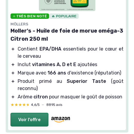
⭐ TRÈS BIEN NOTÉ
🔥 POPULAIRE
MÖLLERS
Moller's - Huile de foie de morue oméga-3
Citron 250 ml
＋
Contient
EPA/DHA
essentiels pour le cœur et
le cerveau
＋
Inclut
vitamines A, D et E
ajoutées
＋
Marque avec
166 ans
d'existence (réputation)
＋
Produit primé au
Superior Taste
(goût
reconnu)
＋
Arôme
citron
pour masquer le goût de poisson
★★★★★
★★★★★
4,6/5
—
8895 avis
Voir l'offre