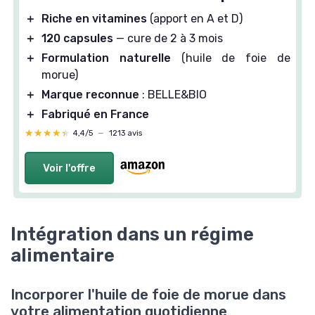
＋
Riche en vitamines
(apport en A et D)
＋
120 capsules
— cure de 2 à 3 mois
＋
Formulation naturelle
(huile de foie de
morue)
＋
Marque reconnue
: BELLE&BIO
＋
Fabriqué en France
★★★★★
★★★★★
4,4/5
—
1213 avis
Voir l'offre
Intégration dans un régime
alimentaire
Incorporer l'huile de foie de morue dans
votre alimentation quotidienne