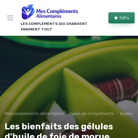
Panneau de gestion des cookies
TOPs
LES COMPLÉMENTS QUI CHANGENT
VRAIMENT TOUT
Mes complements alimentaires
Types de Compléments
Acides g
Les bienfaits des gélules
d'huile de foie de morue