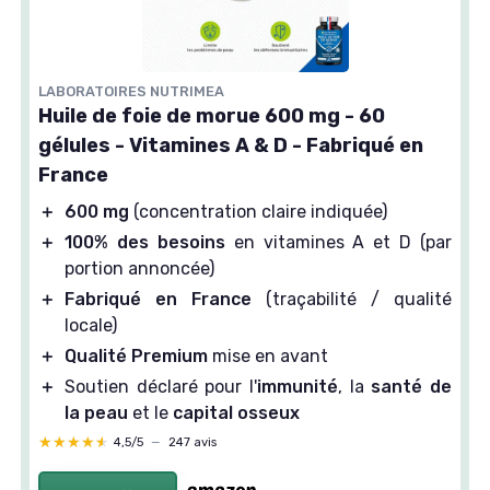
LABORATOIRES NUTRIMEA
Huile de foie de morue 600 mg - 60
gélules - Vitamines A & D - Fabriqué en
France
＋
600 mg
(concentration claire indiquée)
＋
100% des besoins
en vitamines A et D (par
portion annoncée)
＋
Fabriqué en France
(traçabilité / qualité
locale)
＋
Qualité Premium
mise en avant
＋
Soutien déclaré pour l'
immunité
, la
santé de
la peau
et le
capital osseux
★★★★★
★★★★★
4,5/5
—
247 avis