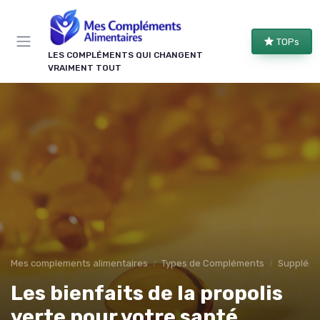
Panneau de gestion des cookies
TOPs
LES COMPLÉMENTS QUI CHANGENT
VRAIMENT TOUT
Mes complements alimentaires
Types de Compléments
Suppléme
Les bienfaits de la propolis
verte pour votre santé