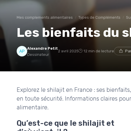
Mes complements alimentaires
Types de Compléments
Su
Les bienfaits du s
Alexandre Petit
2 avril 2025
12 min de lecture
Pa
Dessinateur
Explorez le shilajit en France : ses bienfait
en toute sécurité. Informations claires 
alimentaire.
Qu’est-ce que le shilajit et