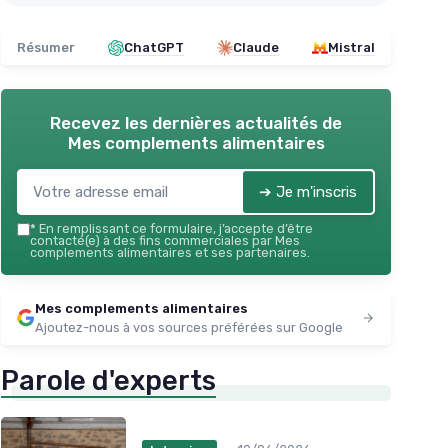
Résumer
ChatGPT
Claude
Mistral
Recevez les dernières actualités de
Mes complements alimentaires
➔ Je m'inscris
*
En remplissant ce formulaire, j’accepte d’être
contacté(e) à des fins commerciales par Mes
complements alimentaires et ses partenaires.
Mes complements alimentaires
Ajoutez-nous à vos sources préférées sur Google
Parole d'experts