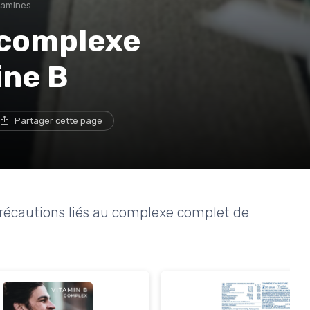
tamines
e complexe
ine B
Partager cette page
 précautions liés au complexe complet de