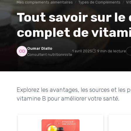
Mes complements alimentaires
Types de Compléments
Vi
Tout savoir sur l
complet de vitam
Oumar Diallo
1 avril 2025
9 min de lecture
Consultant nutritionniste
Explorez les avantages, les sources et les
vitamine B pour améliorer votre santé.