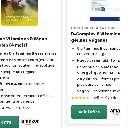
PURE ENCAPSULATIONS
B-Complex 8 Vitamines B
e Vitamines B Végan -
gélules véganes
ules (4 mois)
＋
8 vitamines B
combinées po
 les 8 vitamines B
essentielles
couverture large
end des cofacteurs
(Inositol,
＋
Haute assimilabilité
indiqu
e) pour un soutien métabolique
＋
Contribue à un
métabolism
n
: adapté aux régimes
énergétique
normal (mention
liens
＋
60 gélules
— format pratiqu
lules = 4 mois
: quantité
plusieurs semaines
ue
＋
Végan
— convient aux végét
 dose
potentiellement efficace
★★★★★
★★★★★
4,6/5
—
46 avis
orriger une carence
★
★
4,7/5
—
187 avis
Voir l'offre
l'offre