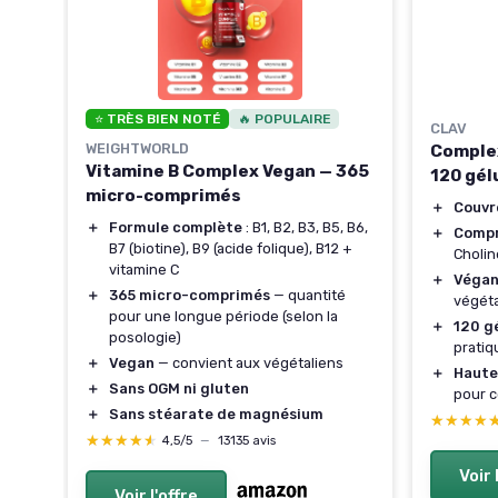
⭐ TRÈS BIEN NOTÉ
🔥 POPULAIRE
CLAV
ne
WEIGHTWORLD
Complex
Vitamine B Complex Vegan — 365
120 gél
port
micro-comprimés
＋
Couvre
＋
Formule complète
: B1, B2, B3, B5, B6,
＋
Compr
B7 (biotine), B9 (acide folique), B12 +
Cholin
vitamine C
＋
Véga
 la
＋
365 micro-comprimés
— quantité
végéta
pour une longue période (selon la
＋
120 gé
ires
posologie)
pratiq
＋
Vegan
— convient aux végétaliens
＋
Haute
＋
Sans OGM ni gluten
pour c
＋
Sans stéarate de magnésium
★★★★
★★★★
★★★★★
★★★★★
4,5/5
—
13135 avis
Voir 
Voir l'offre