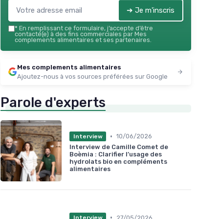
➔ Je m'inscris
*
En remplissant ce formulaire, j’accepte d’être
contacté(e) à des fins commerciales par Mes
complements alimentaires et ses partenaires.
Mes complements alimentaires
Ajoutez-nous à vos sources préférées sur Google
Parole d'experts
•
10/06/2026
Interview
Interview de Camille Comet de
Boèmia : Clarifier l’usage des
hydrolats bio en compléments
alimentaires
•
27/05/2026
Interview