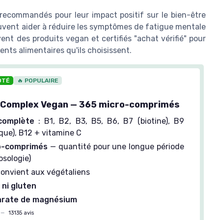
recommandés pour leur impact positif sur le bien-être
vent aider à réduire les symptômes de fatigue mentale
t des produits vegan et certifiés "achat vérifié" pour
ments alimentaires qu'ils choisissent.
OTÉ
🔥 POPULAIRE
B Complex Vegan — 365 micro-comprimés
complète
: B1, B2, B3, B5, B6, B7 (biotine), B9
ique), B12 + vitamine C
o-comprimés
— quantité pour une longue période
osologie)
onvient aux végétaliens
ni gluten
arate de magnésium
—
13135 avis