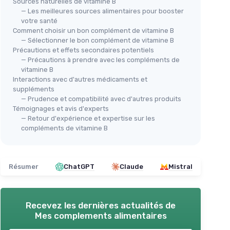
Sources naturelles de vitamine B
— Les meilleures sources alimentaires pour booster
votre santé
LONGLIFE
Comment choisir un bon complément de vitamine B
B Complex 50 - Complexe
— Sélectionner le bon complément de vitamine B
Précautions et effets secondaires potentiels
vitamines B
⭐ 
— Précautions à prendre avec les compléments de
 — 60
＋
11 vitamines du groupe B
pour une
WEI
vitamine B
formule complète
Vit
Interactions avec d'autres médicaments et
ur une
＋
Libération prolongée
pour un apport
suppléments
mi
continu
— Prudence et compatibilité avec d'autres produits
＋
ée
Témoignages et avis d'experts
＋
Haute dose
visant une efficacité
B
— Retour d'expérience et expertise sur les
renforcée
e
compléments de vitamine B
 claire)
＋
Favorise la vitalité
et aide contre la
＋
fatigue
e pour
＋
Soutien des défenses immunitaires
aliens
Résumer
ChatGPT
Claude
Mistral
＋
Voir l'offre
＋
＋
★★
★★
Recevez les dernières actualités de
Mes complements alimentaires