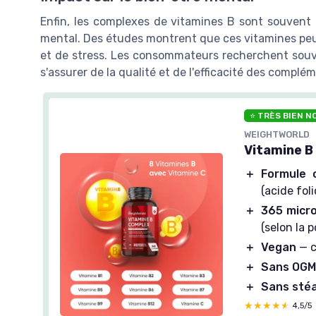
Enfin, les complexes de vitamines B sont souvent 
mental. Des études montrent que ces vitamines peu
et de stress. Les consommateurs recherchent souven
s'assurer de la qualité et de l'efficacité des complé
⭐ TRÈS BIEN N
WEIGHTWORLD
Vitamine 
＋
Formule 
(acide fol
＋
365 micr
(selon la p
＋
Vegan
— c
＋
Sans OGM 
＋
Sans sté
★★★★★
★★★★★
4,5/5