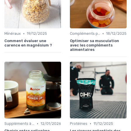
•
•
Minéraux
19/12/2025
Compléments pour sportifs
18/12/2025
Comment évaluer une
Optimiser sa musculation
carence en magnésium ?
avec les compléments
alimentaires
•
•
Suppléments à base de plantes
12/01/2026
Protéines
11/12/2025
Choisir entre collagène
Les risques potentiels des