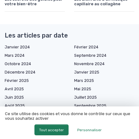
votre bien-être
capillaire au collagène
Les articles par date
Janvier 2024
Février 2024
Mars 2024
Septembre 2024
Octobre 2024
Novembre 2024
Décembre 2024
Janvier 2025
Février 2025
Mars 2025
Avril 2025
Mai 2025
Juin 2025
Juillet 2025
Août 2025
Septembre 2025
Ce site utilise des cookies et vous donne le contrôle sur ceux que
Octobre 2025
Novembre 2025
vous souhaitez activer
Décembre 2025
Janvier 2026
Tout accepter
Personnaliser
Février 2026
Mars 2026