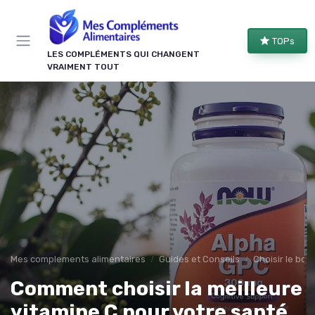
Panneau de gestion des cookies
TOPs
LES COMPLÉMENTS QUI CHANGENT
VRAIMENT TOUT
Mes complements alimentaires
Guides et Conseils
Choisir le bo
Comment choisir la meilleure
vitamine C pour votre santé