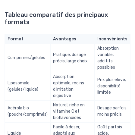
Tableau comparatif des principaux
formats
Format
Avantages
Inconvénients
Absorption
Pratique, dosage
variable,
Comprimés/gélules
précis, large choix
additifs
possibles
Absorption
Prix plus élevé,
Liposomale
optimale, moins
disponibilité
(gélules/liquide)
d’irritation
limitée
digestive
Naturel, riche en
Acérola bio
Dosage parfois
vitamine C et
(poudre/comprimés)
moins précis
bioflavonoïdes
Facile à doser,
Goût parfois
Liquide
adapté aux
acide,