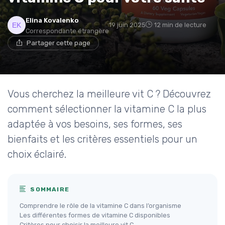
Elina Kovalenko
19 juin 2025
12 min de lecture
Correspondante étrangère
Partager cette page
Vous cherchez la meilleure vit C ? Découvrez
comment sélectionner la vitamine C la plus
adaptée à vos besoins, ses formes, ses
bienfaits et les critères essentiels pour un
choix éclairé.
SOMMAIRE
Comprendre le rôle de la vitamine C dans l’organisme
Les différentes formes de vitamine C disponibles
Critères pour choisir la meilleure vit C