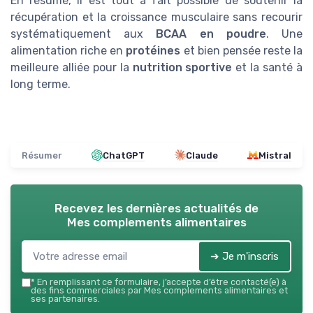
En résumé, il est tout à fait possible de soutenir la
récupération et la croissance musculaire sans recourir
systématiquement aux
BCAA en poudre
. Une
alimentation riche en
protéines
et bien pensée reste la
meilleure alliée pour la
nutrition sportive
et la santé à
long terme.
Résumer
ChatGPT
Claude
Mistral
Recevez les dernières actualités de
Mes complements alimentaires
➔ Je m'inscris
*
En remplissant ce formulaire, j’accepte d’être contacté(e) à
des fins commerciales par Mes complements alimentaires et
ses partenaires.