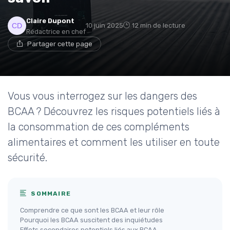
Claire Dupont
10 juin 2025
12 min de lecture
Rédactrice en chef
Partager cette page
Vous vous interrogez sur les dangers des
BCAA ? Découvrez les risques potentiels liés à
la consommation de ces compléments
alimentaires et comment les utiliser en toute
sécurité.
SOMMAIRE
Comprendre ce que sont les BCAA et leur rôle
Pourquoi les BCAA suscitent des inquiétudes
Effets secondaires potentiels liés aux BCAA