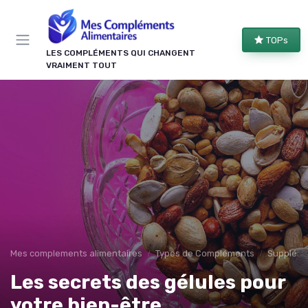
Panneau de gestion des cookies
TOPs
LES COMPLÉMENTS QUI CHANGENT
VRAIMENT TOUT
Mes complements alimentaires
Types de Compléments
Suppléme
Les secrets des gélules pour
votre bien-être