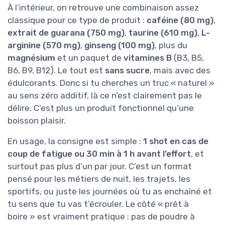
À l’intérieur, on retrouve une combinaison assez
classique pour ce type de produit :
caféine (80 mg)
,
extrait de guarana (750 mg)
,
taurine (610 mg)
,
L-
arginine (570 mg)
,
ginseng (100 mg)
, plus du
magnésium
et un paquet de
vitamines B
(B3, B5,
B6, B9, B12). Le tout est
sans sucre
, mais avec des
édulcorants. Donc si tu cherches un truc « naturel »
au sens zéro additif, là ce n’est clairement pas le
délire. C’est plus un produit fonctionnel qu’une
boisson plaisir.
En usage, la consigne est simple :
1 shot en cas de
coup de fatigue ou 30 min à 1 h avant l’effort
, et
surtout pas plus d’un par jour. C’est un format
pensé pour les métiers de nuit, les trajets, les
sportifs, ou juste les journées où tu as enchaîné et
tu sens que tu vas t’écrouler. Le côté « prêt à
boire » est vraiment pratique : pas de poudre à