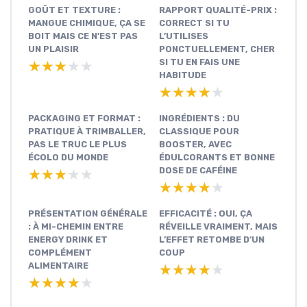
GOÛT ET TEXTURE :
RAPPORT QUALITÉ-PRIX :
MANGUE CHIMIQUE, ÇA SE
CORRECT SI TU
BOIT MAIS CE N’EST PAS
L’UTILISES
UN PLAISIR
PONCTUELLEMENT, CHER
SI TU EN FAIS UNE
★★★★★
★★★★★
HABITUDE
★★★★★
★★★★★
PACKAGING ET FORMAT :
INGRÉDIENTS : DU
PRATIQUE À TRIMBALLER,
CLASSIQUE POUR
PAS LE TRUC LE PLUS
BOOSTER, AVEC
ÉCOLO DU MONDE
ÉDULCORANTS ET BONNE
DOSE DE CAFÉINE
★★★★★
★★★★★
★★★★★
★★★★★
PRÉSENTATION GÉNÉRALE
EFFICACITÉ : OUI, ÇA
: À MI-CHEMIN ENTRE
RÉVEILLE VRAIMENT, MAIS
ENERGY DRINK ET
L’EFFET RETOMBE D’UN
COMPLÉMENT
COUP
ALIMENTAIRE
★★★★★
★★★★★
★★★★★
★★★★★