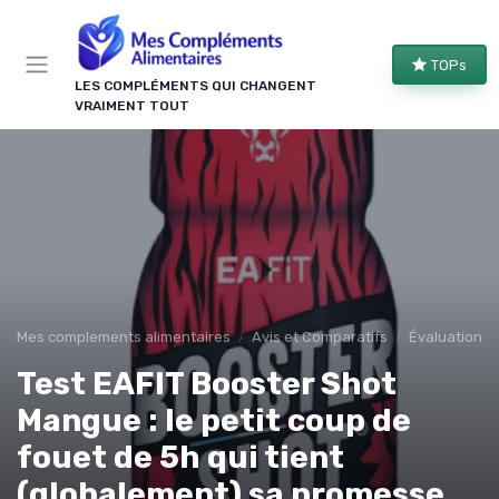
Panneau de gestion des cookies
TOPs
LES COMPLÉMENTS QUI CHANGENT
VRAIMENT TOUT
Mes complements alimentaires
Avis et Comparatifs
Évaluations 
Test EAFIT Booster Shot
Mangue : le petit coup de
fouet de 5h qui tient
(globalement) sa promesse