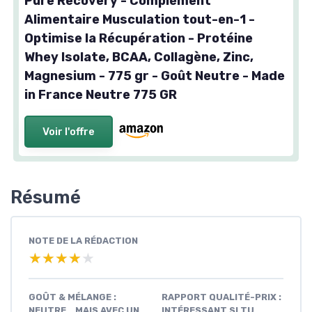
Pure Recovery - Complément
Alimentaire Musculation tout-en-1 -
Optimise la Récupération - Protéine
Whey Isolate, BCAA, Collagène, Zinc,
Magnesium - 775 gr - Goût Neutre - Made
in France Neutre 775 GR
Voir l'offre
Résumé
NOTE DE LA RÉDACTION
★★★★★
★★★★★
GOÛT & MÉLANGE :
RAPPORT QUALITÉ-PRIX :
NEUTRE… MAIS AVEC UN
INTÉRESSANT SI TU