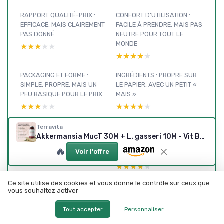
RAPPORT QUALITÉ-PRIX :
CONFORT D’UTILISATION :
EFFICACE, MAIS CLAIREMENT
FACILE À PRENDRE, MAIS PAS
PAS DONNÉ
NEUTRE POUR TOUT LE
MONDE
★★★★★
★★★★★
★★★★★
★★★★★
PACKAGING ET FORME :
INGRÉDIENTS : PROPRE SUR
SIMPLE, PROPRE, MAIS UN
LE PAPIER, AVEC UN PETIT «
PEU BASIQUE POUR LE PRIX
MAIS »
★★★★★
★★★★★
★★★★★
★★★★★
PRÉSENTATION : CE QUE
EFFICACITÉ RÉELLE :
Terravita
TERRAVITA PROMET
DIGESTION, SATIÉTÉ ET
Akkermansia MucT 30M + L. gasseri 10M - Vit B1 & Chrome - 60 gélules - Made in France
VRAIMENT
GLYCÉMIE, CE QUE J’AI VU (ET
🔥
Voir l'offre
PAS VU)
★★★★★
★★★★★
★★★★★
★★★★★
Ce site utilise des cookies et vous donne le contrôle sur ceux que
vous souhaitez activer
Tout accepter
Personnaliser
Ce produit apparaît dans nos comparatifs