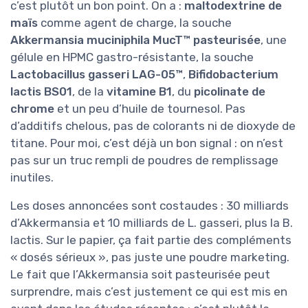
c’est plutôt un bon point. On a :
maltodextrine de
maïs
comme agent de charge, la souche
Akkermansia muciniphila MucT™ pasteurisée
, une
gélule en HPMC gastro-résistante, la souche
Lactobacillus gasseri LAG-05™
,
Bifidobacterium
lactis BS01
, de la
vitamine B1
, du
picolinate de
chrome
et un peu d’huile de tournesol. Pas
d’additifs chelous, pas de colorants ni de dioxyde de
titane. Pour moi, c’est déjà un bon signal : on n’est
pas sur un truc rempli de poudres de remplissage
inutiles.
Les doses annoncées sont costaudes : 30 milliards
d’Akkermansia et 10 milliards de L. gasseri, plus la B.
lactis. Sur le papier, ça fait partie des compléments
« dosés sérieux », pas juste une poudre marketing.
Le fait que l’Akkermansia soit pasteurisée peut
surprendre, mais c’est justement ce qui est mis en