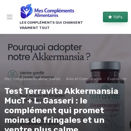
Panneau de gestion des cookies
TOPs
LES COMPLÉMENTS QUI CHANGENT
VRAIMENT TOUT
Mes complements alimentaires
Avis et Comparatifs
Évaluations 
Test Terravita Akkermansia
MucT + L. Gasseri : le
complément qui promet
moins de fringales et un
ventre plus calme