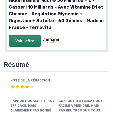
Akkermansia MucT® 30 Milliards + L -
Gasseri 10 Milliards - Avec Vitamine B1 et
Chrome - Régulation Glycémie +
Digestion + Satiété - 60 Gélules - Made in
France - Terravita
Voir l'offre
Résumé
NOTE DE LA RÉDACTION
★★★★★
★★★★★
RAPPORT QUALITÉ-PRIX :
CONFORT D’UTILISATION :
EFFICACE, MAIS
FACILE À PRENDRE, MAIS
CLAIREMENT PAS DONNÉ
PAS NEUTRE POUR TOUT