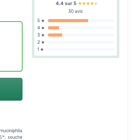
4,4 sur 5
★★★★★
★★★★★
30 avis
5 ★
4 ★
3 ★
2 ★
1 ★
muciniphila
05™, souche