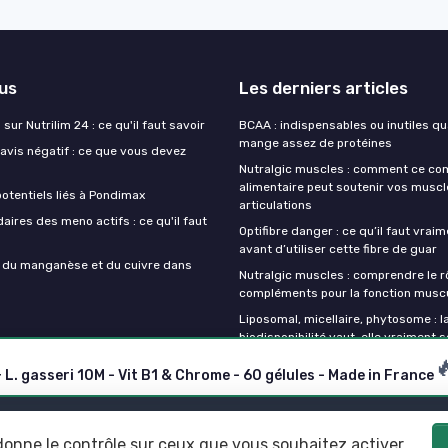
lus
Les derniers articles
sur Nutrilim 24 : ce qu'il faut savoir
BCAA : indispensables ou inutiles q
mange assez de protéines
avis négatif : ce que vous devez
Nutralgic muscles : comment ce c
alimentaire peut soutenir vos muscl
otentiels liés à Pondimax
articulations
aires des meno actifs : ce qu'il faut
Optifibre danger : ce qu’il faut vrai
avant d’utiliser cette fibre de guar
s du manganèse et du cuivre dans
Nutralgic muscles : comprendre le r
compléments pour la fonction muscu
Liposomal, micellaire, phytosome : l
biodisponibilité vaut-elle vraiment s

. gasseri 10M - Vit B1 & Chrome - 60 gélules - Made in France
Mentions légales
Politique de confidentialité
 donne le contrôle sur ceux que vous souhaitez activer
© Mes complements alimentaires 2026