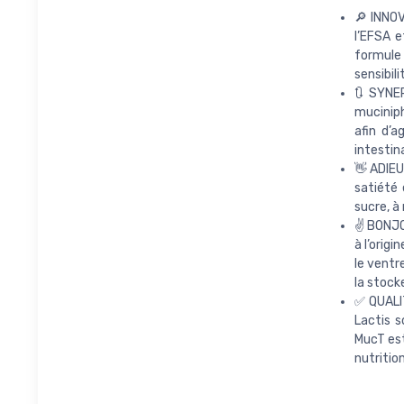
🔎 INNO
l’EFSA e
formule 
sensibili
🔃 SYNE
muciniph
afin d’a
intestina
👋 ADIEU
satiété 
sucre, à 
✌️ BONJ
à l’orig
le ventre
la stock
✅ QUALIT
Lactis 
MucT est
nutritio