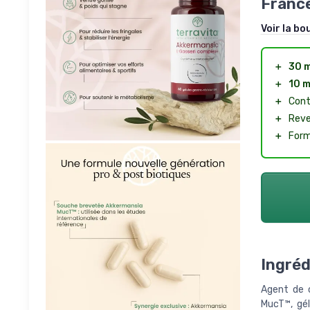
France
Voir la bo
＋
30 m
＋
10 m
＋
Cont
＋
Reve
＋
Form
Ingréd
Agent de c
MucT™, gél