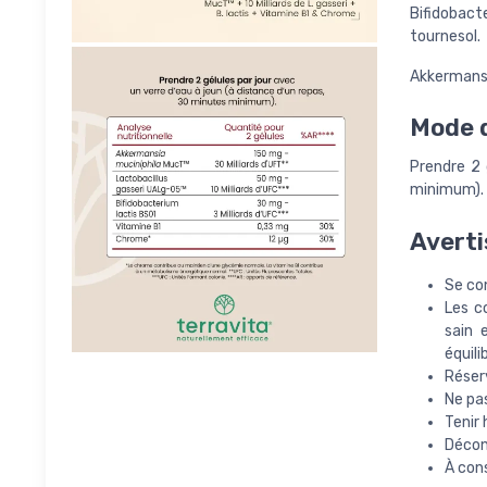
Bifidobact
tournesol.
Akkermansi
Mode d
Prendre 2 
minimum).
Averti
Se con
Les c
sain 
équili
Réser
Ne pa
Tenir 
Décon
À cons