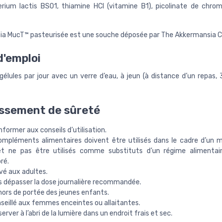
erium lactis BS01, thiamine HCl (vitamine B1), picolinate de chrom
a MucT™ pasteurisée est une souche déposée par The Akkermansia
'emploi
gélules par jour avec un verre d’eau, à jeun (à distance d’un repas,
ssement de sûreté
former aux conseils d’utilisation.
ompléments alimentaires doivent être utilisés dans le cadre d’un 
et ne pas être utilisés comme substituts d’un régime alimentair
bré.
vé aux adultes.
s dépasser la dose journalière recommandée.
hors de portée des jeunes enfants.
seillé aux femmes enceintes ou allaitantes.
erver à l’abri de la lumière dans un endroit frais et sec.