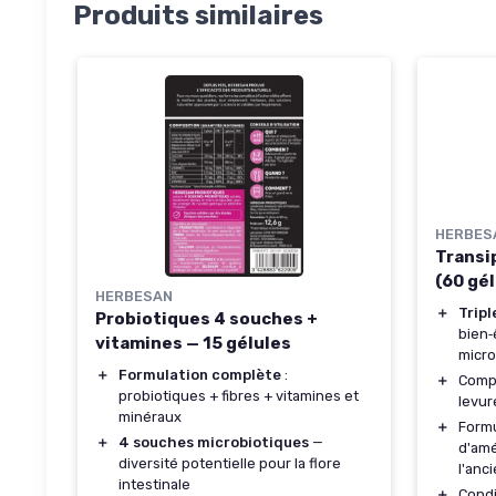
Produits similaires
HERBES
Transi
(60 gél
HERBESAN
＋
Tripl
Probiotiques 4 souches +
bien‑
vitamines — 15 gélules
micro
＋
Formulation complète
:
＋
Comp
probiotiques + fibres + vitamines et
levur
minéraux
＋
Form
＋
4 souches microbiotiques
—
d'amé
diversité potentielle pour la flore
l'anc
intestinale
＋
Condi