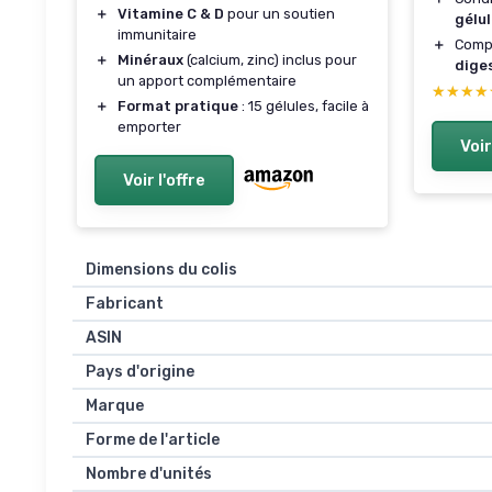
＋
Vitamine C & D
pour un soutien
gélu
immunitaire
＋
Comp
＋
Minéraux
(calcium, zinc) inclus pour
dige
un apport complémentaire
★★★★
★★★★
＋
Format pratique
: 15 gélules, facile à
emporter
Voir
Voir l'offre
Dimensions du colis
Fabricant
ASIN
Pays d'origine
Marque
Forme de l'article
Nombre d'unités