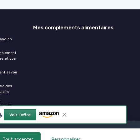
Mes complements alimentaires
uand on
omplément
es et vos
ment savoir
ôle des
laire
a
on prix

Voir l'offre
Tout accepter
Personnaliser