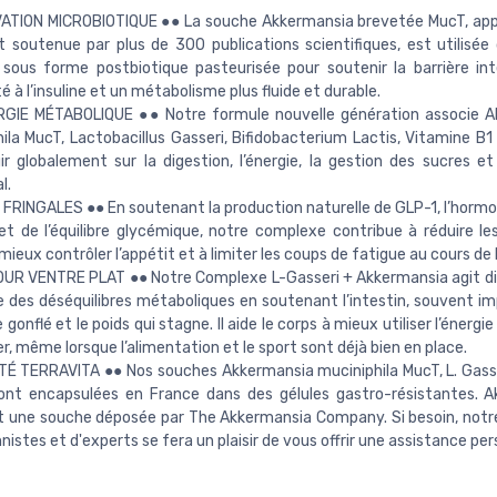
VATION MICROBIOTIQUE ●● La souche Akkermansia brevetée MucT, ap
t soutenue par plus de 300 publications scientifiques, est utilisée
sous forme postbiotique pasteurisée pour soutenir la barrière inte
té à l’insuline et un métabolisme plus fluide et durable.
RGIE MÉTABOLIQUE ●● Notre formule nouvelle génération associe A
ila MucT, Lactobacillus Gasseri, Bifidobacterium Lactis, Vitamine B
gir globalement sur la digestion, l’énergie, la gestion des sucres et
l.
 FRINGALES ●● En soutenant la production naturelle de GLP-1, l’hormon
et de l’équilibre glycémique, notre complexe contribue à réduire le
mieux contrôler l’appétit et à limiter les coups de fatigue au cours de 
OUR VENTRE PLAT ●● Notre Complexe L-Gasseri + Akkermansia agit 
ine des déséquilibres métaboliques en soutenant l’intestin, souvent i
 gonflé et le poids qui stagne. Il aide le corps à mieux utiliser l’énergie
er, même lorsque l’alimentation et le sport sont déjà bien en place.
É TERRAVITA ●● Nos souches Akkermansia muciniphila MucT, L. Gasser
sont encapsulées en France dans des gélules gastro-résistantes. 
 une souche déposée par The Akkermansia Company. Si besoin, notr
nnistes et d'experts se fera un plaisir de vous offrir une assistance per