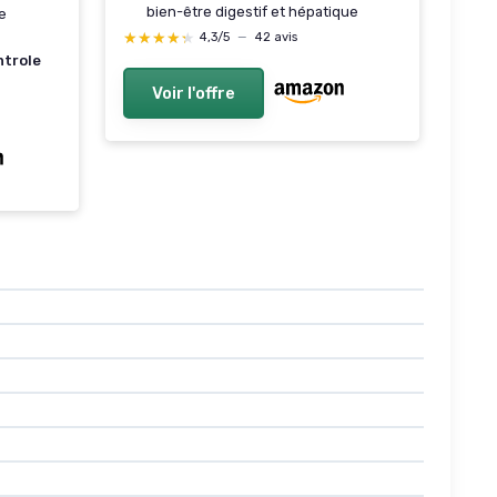
bien-être digestif et hépatique
e
★★★★★
★★★★★
4,3/5
—
42 avis
ntrole
Voir l'offre