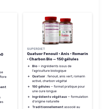
SUPERDIET
Quatuor Fenouil · Anis · Romarin
60
· Charbon Bio — 150 gélules
＋
Bio
— ingrédients issus de
l'agriculture biologique
se
＋
Quatuor
: fenouil, anis vert, romarin
flore
activé, charbon végétal
＋
150 gélules
— format pratique pour
ment
une cure longue
＋
Ingrédients végétaux
— formulation
s
d'origine naturelle
mes
＋
Traditionnellement
associé au