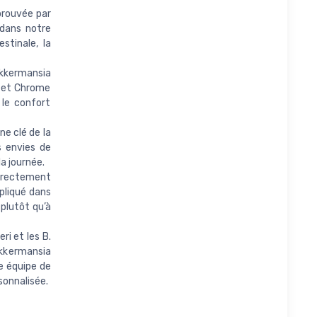
prouvée par
 dans notre
stinale, la
kkermansia
1 et Chrome
 le confort
e clé de la
s envies de
la journée.
directement
mpliqué dans
 plutôt qu’à
i et les B.
Akkermansia
e équipe de
sonnalisée.