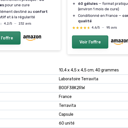
＋
60 gélules
— format pratiqu
les
pour une cure
(environ 1 mois de cure)
lément destiné au
confort
＋
Conditionné en France —
co
stif
et à la régularité
qualité
★
★
4,2/5
—
232 avis
★★★★★
★★★★★
4,6/5
—
95 avis
 l'offre
Voir l'offre
10,4 x 4,5 x 4,5 cm; 40 grammes
Laboratoire Terravita
B0GF38K2RW
France
Terravita
Capsule
60 unité