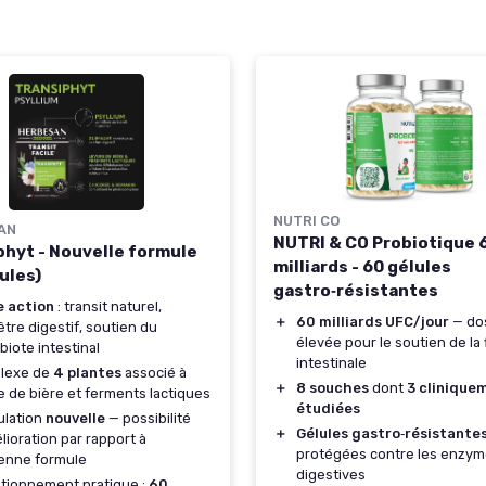
NUTRI CO
AN
NUTRI & CO Probiotique 
phyt - Nouvelle formule
milliards - 60 gélules
ules)
gastro‑résistantes
e action
: transit naturel,
＋
60 milliards UFC/jour
— do
être digestif, soutien du
élevée pour le soutien de la 
biote intestinal
intestinale
lexe de
4 plantes
associé à
＋
8 souches
dont
3 clinique
e de bière et ferments lactiques
étudiées
ulation
nouvelle
— possibilité
＋
Gélules gastro‑résistante
lioration par rapport à
protégées contre les enzy
ienne formule
digestives
tionnement pratique :
60