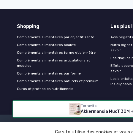
Shopping
Les plus 
Compléments alimentaires par objectif santé
Avis négatifs 
Compléments alimentaires beauté
Nutra digest 
savoir
Compléments alimentaires forme et bien-être
Les risques p
Compléments alimentaires articulations et
muscles
Effets second
savoir
Compléments alimentaires par forme
Les bienfait
Compléments alimentaires naturels et premium
les oligosols
Cures et protocoles nutritionnels
Terravita
Akkermansia MucT 30M + L
Ce site utilise des cookies et vous