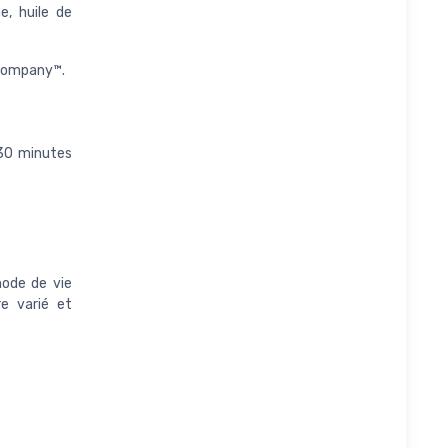
e, huile de
 Company™.
 30 minutes
mode de vie
e varié et