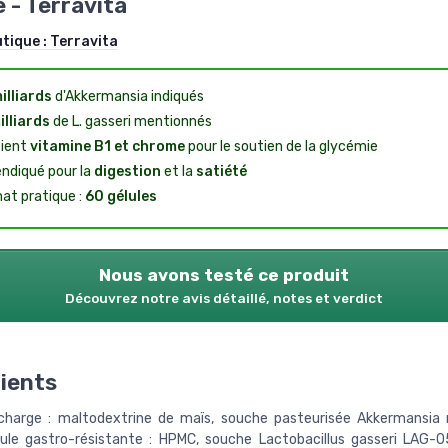
 - Terravita
utique :
Terravita
illiards
d'Akkermansia indiqués
illiards
de L. gasseri mentionnés
ient
vitamine B1 et chrome
pour le soutien de la glycémie
ndiqué pour la
digestion
et la
satiété
at pratique :
60 gélules
Nous avons testé ce produit
Découvrez notre avis détaillé, notes et verdict
ients
harge : maltodextrine de maïs, souche pasteurisée Akkermansia 
ule gastro-résistante : HPMC, souche Lactobacillus gasseri LAG-