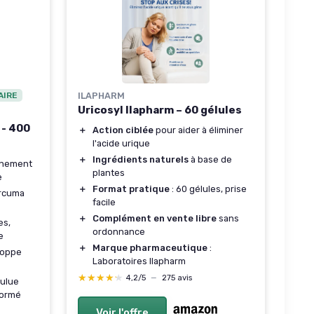
AIRE
ILAPHARM
Uricosyl Ilapharm – 60 gélules
 - 400
＋
Action ciblée
pour aider à éliminer
l'acide urique
＋
Ingrédients naturels
à base de
îchement
plantes
e
＋
Format pratique
: 60 gélules, prise
rcuma
facile
＋
Complément en vente libre
sans
es,
ordonnance
e
＋
Marque pharmaceutique
:
loppe
Laboratoires Ilapharm
★★★★★
★★★★★
4,2/5
—
275 avis
oulue
formé
Voir l'offre