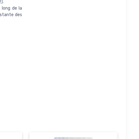
).
 long de la
nstante des