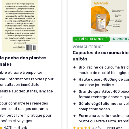
⭐ TRÈS BIEN NOTÉ
🔥 POPUL
VOMACHTERHOF
Capsules de curcuma bio
de poche des plantes
unités
nales
＋
Bio
: racine de curcuma fra
able
et facile à emporter
moulue de qualité biologiqu
ise
: informations rapides pour
＋
Haute dose
: 4800mg de cu
onsultation immédiate
par dose journalière
ssible
aux débutants, langage
＋
Grande quantité
: 400 pièc
e
format recharge économiqu
 pour connaître les remèdes
＋
Gélule végétalienne
: enve
tionnels et usages courants
compatible végan
t « petit livre » pratique pour
＋
Forme naturelle
: racine m
onnées et voyages
plutôt qu extrait ultra-trans
★
★
★★★★★
★★★★★
4,7/5
—
8 avis
4,6/5
—
2244 avis