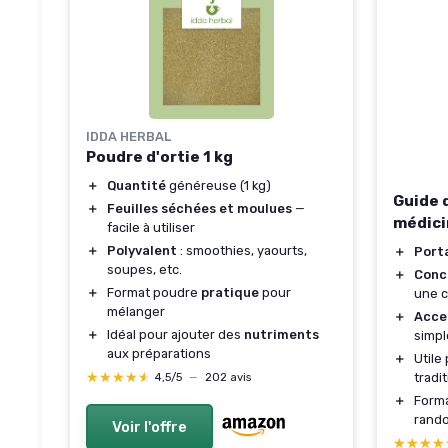
IDDA HERBAL
Poudre d'ortie 1 kg
＋
Quantité
généreuse (1 kg)
Guide 
＋
Feuilles séchées et moulues
—
médici
facile à utiliser
＋
Polyvalent
: smoothies, yaourts,
＋
Port
soupes, etc.
＋
Conc
＋
Format poudre
pratique
pour
une c
mélanger
＋
Acce
＋
Idéal pour ajouter des
nutriments
simpl
aux préparations
＋
Utile
★★★★★
★★★★★
tradi
4,5/5
—
202 avis
＋
Forma
rand
Voir l'offre
★★★★
★★★★