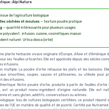
utique :
Alpi Nature
 issue de l'agriculture biologique
lles séchées et moulues
— texture poudre pratique
 g
— quantité intéressante pour plusieurs usages
e polyvalent : infusion, cuisine, cosmétiques maison
dient naturel : Urtica dioica (ortie)
 une plante herbacée vivace originaire d'Europe, d'Asie et d'Amérique 
our ses feuilles urticantes. Elle est appréciée depuis des siècles co
es infusions.
ion multiple: La poudre d'ortie rehausse les plats et les boissons. El
aux smoothies, soupes, sauces et pâtisseries, ou utilisée pour p
et des infusions.
hentique: Notre poudre d'ortie, produite à partir de feuilles d'ortie
 est un produit mono-ingrédient d'origine naturelle. Elle est na
enne et sans gluten, additifs, conservateurs ou arômes.
biologique: Issu de cultures biologiques certifiées, ce produit répon
ues de l'UE en matière de qualité et de pureté. Certifié par Nutramed