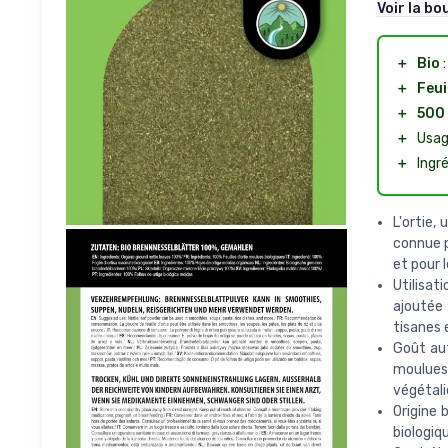
Voir la bo
＋
Bio
:
＋
Feui
＋
500
＋
Usag
＋
Ingré
L'ortie,
connue p
et pour l
Utilisat
ajoutée 
tisanes 
Goût aut
moulues,
végétali
Origine 
biologiq