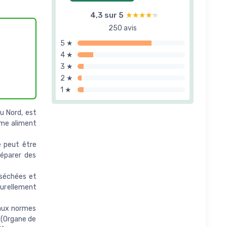
4,3 sur 5
★★★★★
★★★★★
250 avis
5 ★
4 ★
3 ★
2 ★
1 ★
du Nord, est
mme aliment
le peut être
réparer des
 séchées et
turellement
d aux normes
 (Organe de