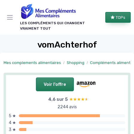
Panneau de gestion des cookies
TOPs
LES COMPLÉMENTS QUI CHANGENT
VRAIMENT TOUT
vomAchterhof
Mes complements alimentaires
Shopping
Compléments alimentaires par 
Voir l'offre
4,6 sur 5
★★★★★
★★★★★
2244 avis
5 ★
4 ★
3 ★