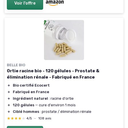
Voir l'offre
BELLE BIO
Ortie racine bio - 120 gélules - Prostate &
élimination rénale - Fabriqué en France
＋
Bio certifié Ecocert
＋
Fabriqué en France
＋
Ingrédient naturel
: racine d'ortie
＋
120 gélules
— cure d'environ 1 mois
＋
Ciblé hommes
: prostate / élimination rénale
★★★★★
★★★★★
4/5
—
108 avis