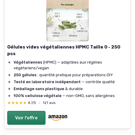
Gélules vides végétaliennes HPMC Taille 0 - 250
pcs
＋
Végétaliennes
(HPMC) — adaptées aux régimes
végétariens/vegan
＋
250 gélules
: quantité pratique pour préparations DIY
＋
Testé en laboratoire indépendant
— contrôle qualité
＋
Emballage sans plastique
& durable
＋
100% cellulose végétale
— non-GMO, sans allergènes
★★★★★
★★★★★
4,7/5
—
127 avis
Voir l'offre