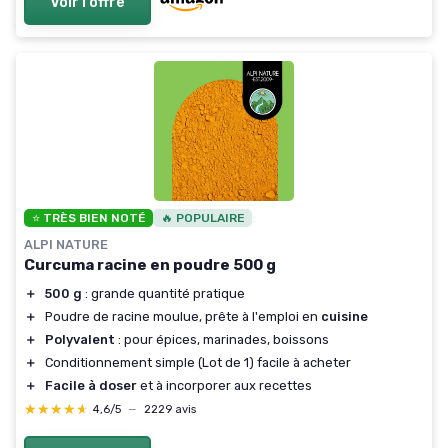
Voir l'offre
⭐ TRÈS BIEN NOTÉ
🔥 POPULAIRE
ALPI NATURE
Curcuma racine en poudre 500 g
＋
500 g
: grande quantité pratique
＋
Poudre de racine moulue, prête à l'emploi en
cuisine
＋
Polyvalent
: pour épices, marinades, boissons
＋
Conditionnement simple (Lot de 1) facile à acheter
＋
Facile à doser
et à incorporer aux recettes
★★★★★
★★★★★
4,6/5
—
2229 avis