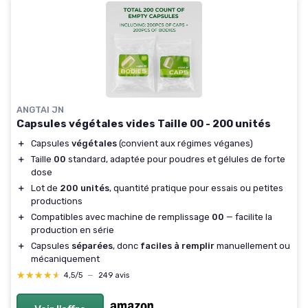
ANGTAI JN
Capsules végétales vides Taille 00 - 200 unités
＋
Capsules
végétales
(convient aux régimes véganes)
＋
Taille
00
standard, adaptée pour poudres et gélules de forte
dose
＋
Lot de
200 unités
, quantité pratique pour essais ou petites
productions
＋
Compatibles avec machine de remplissage
00
— facilite la
production en série
＋
Capsules
séparées
, donc
faciles à remplir
manuellement ou
mécaniquement
★★★★★
★★★★★
4,5/5
—
249 avis