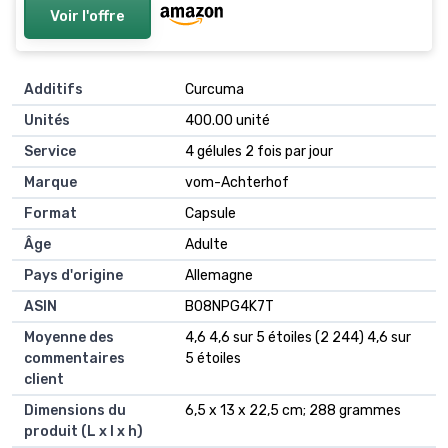
Voir l'offre
Additifs
‎Curcuma
Unités
‎400.00 unité
Service
‎4 gélules 2 fois par jour
Marque
‎vom-Achterhof
Format
‎Capsule
Âge
‎Adulte
Pays d'origine
‎Allemagne
ASIN
B08NPG4K7T
Moyenne des
4,6 4,6 sur 5 étoiles (2 244) 4,6 sur
commentaires
5 étoiles
client
Dimensions du
6,5 x 13 x 22,5 cm; 288 grammes
produit (L x l x h)