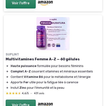
Voir l'offre
SUPLINT
Multivitamines Femme A–Z — 60 gélules
＋
Haute puissance
formulée pour besoins féminins
＋
Complet A–Z
couvrant vitamines et minéraux essentiels
＋
Contient
Vitamine B6
pour le métabolisme et l'énergie
＋
Apporte
Fer
utile pour la fatigue liée à carence
＋
Inclut
Zinc
pour l'immunité et la peau
★★★★★
★★★★★
4,6/5
—
431 avis
Voir l'offre