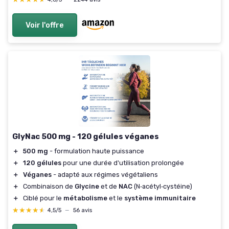
Voir l'offre
GlyNac 500 mg - 120 gélules véganes
＋
500 mg
- formulation haute puissance
＋
120 gélules
pour une durée d'utilisation prolongée
＋
Véganes
- adapté aux régimes végétaliens
＋
Combinaison de
Glycine
et de
NAC
(N‑acétyl‑cystéine)
＋
Ciblé pour le
métabolisme
et le
système immunitaire
★★★★★
★★★★★
4,5/5
—
56 avis