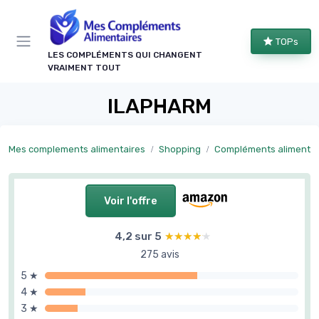
Panneau de gestion des cookies
TOPs
LES COMPLÉMENTS QUI CHANGENT
VRAIMENT TOUT
ILAPHARM
Mes complements alimentaires
Shopping
Compléments alimentaires par 
Voir l'offre
4,2 sur 5
★★★★★
★★★★★
275 avis
5 ★
4 ★
3 ★