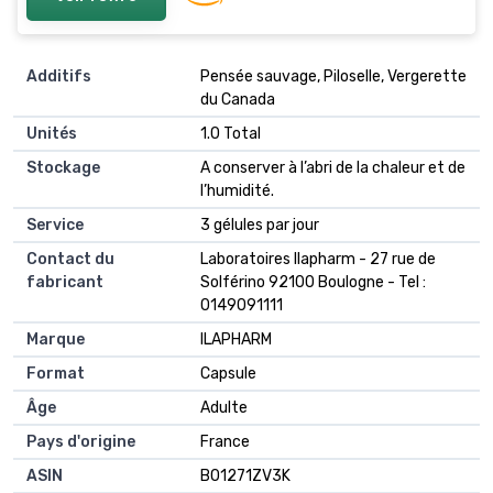
Additifs
‎Pensée sauvage, Piloselle, Vergerette
du Canada
Unités
‎1.0 Total
Stockage
‎A conserver à l’abri de la chaleur et de
l’humidité.
Service
‎3 gélules par jour
Contact du
‎Laboratoires Ilapharm - 27 rue de
fabricant
Solférino 92100 Boulogne - Tel :
0149091111
Marque
‎ILAPHARM
Format
‎Capsule
Âge
‎Adulte
Pays d'origine
‎France
ASIN
B01271ZV3K