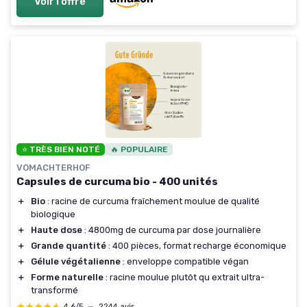
Voir l'offre
⭐ TRÈS BIEN NOTÉ
🔥 POPULAIRE
VOMACHTERHOF
Capsules de curcuma bio - 400 unités
＋
Bio
: racine de curcuma fraîchement moulue de qualité
biologique
＋
Haute dose
: 4800mg de curcuma par dose journalière
＋
Grande quantité
: 400 pièces, format recharge économique
＋
Gélule végétalienne
: enveloppe compatible végan
＋
Forme naturelle
: racine moulue plutôt qu extrait ultra-
transformé
★★★★★
★★★★★
4,6/5
—
2244 avis