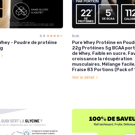
4.4
☆☆☆☆☆
★★★★★
Bulk
Whey - Poudre de protéine
Pure Whey Protéine en Poudr
kg
22g Protéines 5g BCAA port
de Whey, Faible en sucre, Fav
l
croissance la récupération
musculaires, Mélange facile
Fraise 83 Portions (Pack of 
Voir le détail