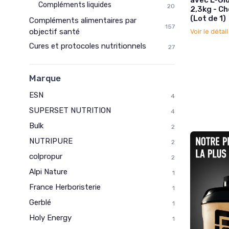
Compléments liquides
20
2,3kg - C
(Lot de 1)
Compléments alimentaires par
157
objectif santé
Voir le détai
Cures et protocoles nutritionnels
27
Marque
ESN
4
SUPERSET NUTRITION
4
Bulk
2
NUTRIPURE
2
colpropur
2
Alpi Nature
1
France Herboristerie
1
Gerblé
1
Holy Energy
1