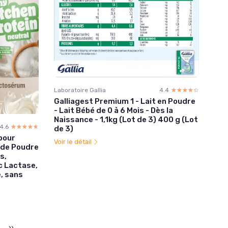
Laboratoire Gallia
4.4
☆☆☆☆☆
★★★★★
Galliagest Premium 1 - Lait en Poudre
- Lait Bébé de 0 à 6 Mois - Dès la
Naissance - 1,1kg (Lot de 3) 400 g (Lot
4.6
☆☆☆☆☆
★★★★★
de 3)
pour
Voir le détail
g de Poudre
s,
c Lactase,
, sans
››