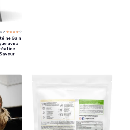
4.2
☆☆☆☆☆
★★★★★
téine Gain
que avec
réatine
 Saveur