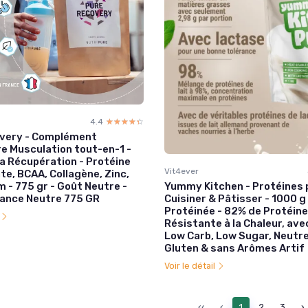
4.4
☆☆☆☆☆
★★★★★
very - Complément
re Musculation tout-en-1 -
a Récupération - Protéine
Vit4ever
te, BCAA, Collagène, Zinc,
Yummy Kitchen - Protéines 
 - 775 gr - Goût Neutre -
Cuisiner & Pâtisser - 1000 
rance Neutre 775 GR
Protéinée - 82% de Protéine
l
Résistante à la Chaleur, ave
Low Carb, Low Sugar, Neutre
Gluten & sans Arômes Artif
Voir le détail
‹‹
‹
1
2
3
›