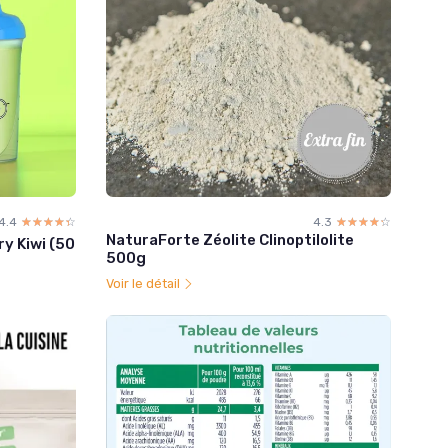
4.4
☆☆☆☆☆
★★★★★
4.3
☆☆☆☆☆
★★★★★
NaturaForte Zéolite Clinoptilolite
y Kiwi (50
500g
Voir le détail