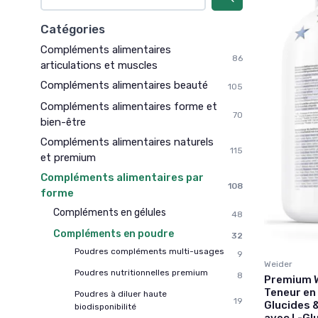
Catégories
Compléments alimentaires
86
articulations et muscles
Compléments alimentaires beauté
105
Compléments alimentaires forme et
70
bien-être
Compléments alimentaires naturels
115
et premium
Compléments alimentaires par
108
forme
Compléments en gélules
48
Compléments en poudre
32
Poudres compléments multi-usages
9
Weider
Poudres nutritionnelles premium
8
Premium W
Teneur en 
Poudres à diluer haute
19
Glucides &
biodisponibilité
avec L-Gl