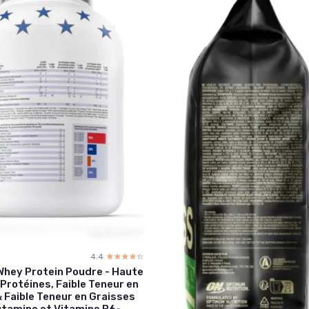
4.4
☆☆☆☆☆
★★★★★
hey Protein Poudre - Haute
Protéines, Faible Teneur en
 Faible Teneur en Graisses
utamine et Vitamine B6-