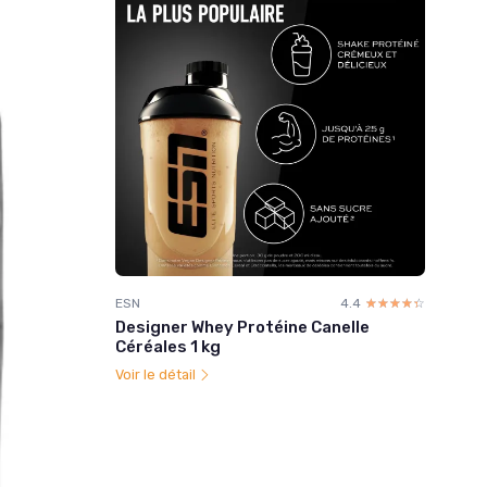
ESN
4.4
☆☆☆☆☆
★★★★★
Designer Whey Protéine Canelle
Céréales 1 kg
Voir le détail