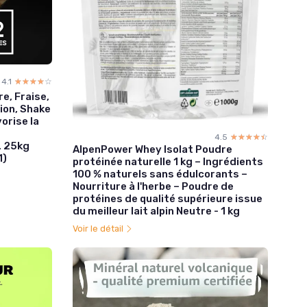
4.1
☆☆☆☆☆
★★★★★
e, Fraise,
ion, Shake
orise la
4.5
☆☆☆☆☆
★★★★★
, 25kg
AlpenPower Whey Isolat Poudre
1)
protéinée naturelle 1 kg – Ingrédients
100 % naturels sans édulcorants –
Nourriture à l'herbe – Poudre de
protéines de qualité supérieure issue
du meilleur lait alpin Neutre - 1 kg
Voir le détail