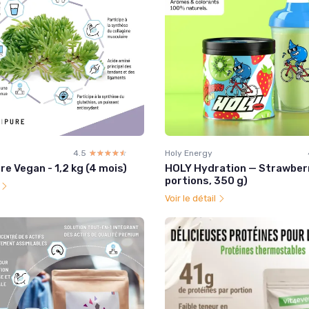
4.5
☆☆☆☆☆
★★★★★
Holy Energy
re Vegan - 1,2 kg (4 mois)
HOLY Hydration — Strawberr
portions, 350 g)
l
Voir le détail