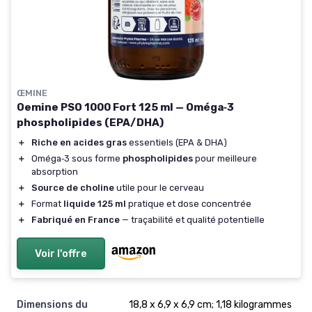
ŒMINE
Oemine PSO 1000 Fort 125 ml — Oméga‑3
phospholipides (EPA/DHA)
＋
Riche en acides gras
essentiels (EPA & DHA)
＋
Oméga‑3 sous forme
phospholipides
pour meilleure
absorption
＋
Source de choline
utile pour le cerveau
＋
Format
liquide 125 ml
pratique et dose concentrée
＋
Fabriqué en France
— traçabilité et qualité potentielle
Voir l'offre
Dimensions du
18,8 x 6,9 x 6,9 cm; 1,18 kilogrammes