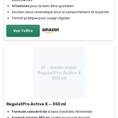
＋
Vitamines
pour le bien‑être quotidien
＋
Soutien doux revendiqué pour le comportement et la parole
＋
Format pratique pour usage régulier
Voir l'offre
Dr - Niedermaier
RegulatPro Active X
350 ml
RegulatPro Active X — 350 ml
＋
Formule concentrée
à base d'extraits fermentés
＋
Format liquide 350 ml
, pratique pour le dosage