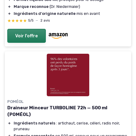
＋
Marque reconnue
(Dr. Niedermaier)
＋
Ingrédients d'origine naturelle
mis en avant
★★★★★
★★★★★
5/5
—
2 avis
Voir l'offre
POMÉOL
Draineur Minceur TURBOLINE 72h — 500 ml
(POMÉOL)
＋
Ingrédients naturels
: artichaut, cerise, céleri, radis noir,
pruneau
＋
Formule concentrée
en 500 ml, conçue pour un programme