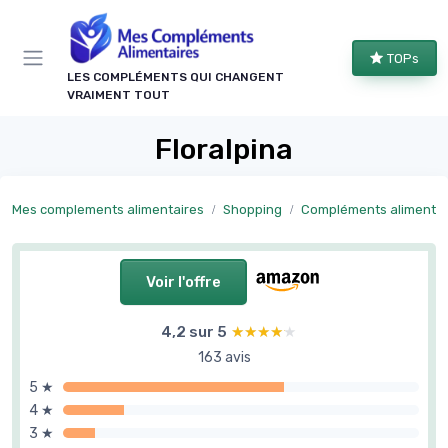
Panneau de gestion des cookies
TOPs
LES COMPLÉMENTS QUI CHANGENT
VRAIMENT TOUT
Floralpina
Mes complements alimentaires
Shopping
Compléments alimentaires par 
Voir l'offre
4,2 sur 5
★★★★★
★★★★★
163 avis
5 ★
4 ★
3 ★