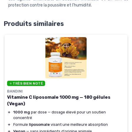
protection contre la poussière et l'humidité.
Produits similaires
⭐ TRÈS BIEN NOTÉ
BANDINI
Vitamine C liposomale 1000 mg — 180 gélules
(Vegan)
＋
1000 mg
par dose — dosage élevé pour un soutien
concentré
＋
Formule
liposomale
visant une meilleure absorption
＋
Vegan
— sans ingrédients d'origine animale