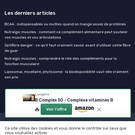
Les derniers articles
BCAA : indispensables ou inutiles quand on mange assez de protéines
Nutralgic muscles : comment ce complément alimentaire peut soutenir
vos muscles et vos articulations
Optifibre danger : ce qu’il faut vraiment savoir avant d’utiliser cette fibre
de guar
Nutralgic muscles : comprendre le rôle des compléments pour la
fonction musculaire
Liposomal, micellaire, phytosome : la biodisponibilité vaut-elle vraiment
son prix
Mes complements alimentaires
Longlife
B Complex 50 - Complexe vitamines B
🔥
Voir l'offre
Mentions légales
Politique de confidentialité
Ce site utilise des cookies et vous donne le contrôle sur ceux que
© Mes complements alimentaires 2026
vous souhaitez activer