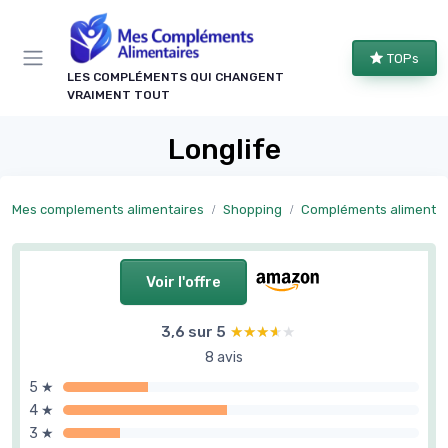
Panneau de gestion des cookies
TOPs
LES COMPLÉMENTS QUI CHANGENT
VRAIMENT TOUT
Longlife
Mes complements alimentaires
Shopping
Compléments alimentaires par objectif
Voir l'offre
3,6 sur 5
★★★★★
★★★★★
8 avis
5 ★
4 ★
3 ★