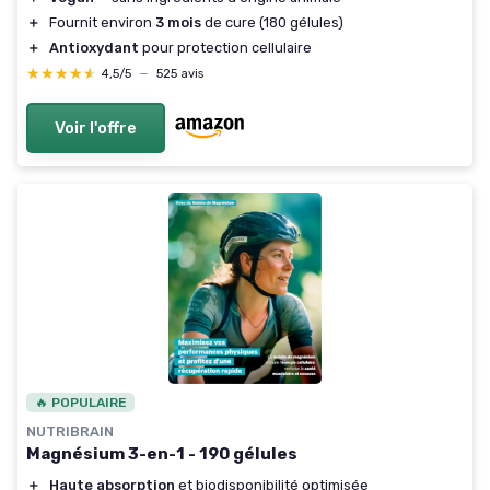
＋
Fournit environ
3 mois
de cure (180 gélules)
＋
Antioxydant
pour protection cellulaire
★★★★★
★★★★★
4,5/5
—
525 avis
Voir l'offre
🔥 POPULAIRE
NUTRIBRAIN
Magnésium 3-en-1 - 190 gélules
＋
Haute absorption
et biodisponibilité optimisée