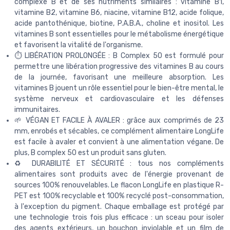
complexe B et de ses nutriments similaires : vitamine B1,
vitamine B2, vitamine B6, niacine, vitamine B12, acide folique,
acide pantothénique, biotine, P.A.B.A., choline et inositol. Les
vitamines B sont essentielles pour le métabolisme énergétique
et favorisent la vitalité de l'organisme.
⏱ LIBÉRATION PROLONGÉE : B Complex 50 est formulé pour
permettre une libération progressive des vitamines B au cours
de la journée, favorisant une meilleure absorption. Les
vitamines B jouent un rôle essentiel pour le bien-être mental, le
système nerveux et cardiovasculaire et les défenses
immunitaires.
🌱 VÉGAN ET FACILE À AVALER : grâce aux comprimés de 23
mm, enrobés et sécables, ce complément alimentaire LongLife
est facile à avaler et convient à une alimentation végane. De
plus, B complex 50 est un produit sans gluten.
♻ DURABILITÉ ET SÉCURITÉ : tous nos compléments
alimentaires sont produits avec de l'énergie provenant de
sources 100% renouvelables. Le flacon LongLife en plastique R-
PET est 100% recyclable et 100% recyclé post-consommation,
à l'exception du pigment. Chaque emballage est protégé par
une technologie trois fois plus efficace : un sceau pour isoler
des agents extérieurs, un bouchon inviolable et un film de