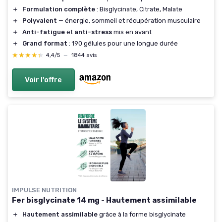
＋
Formulation complète
: Bisglycinate, Citrate, Malate
＋
Polyvalent
— énergie, sommeil et récupération musculaire
＋
Anti-fatigue
et
anti-stress
mis en avant
＋
Grand format
: 190 gélules pour une longue durée
★★★★★
★★★★★
4,4/5
—
1844 avis
Voir l'offre
IMPULSE NUTRITION
Fer bisglycinate 14 mg - Hautement assimilable
＋
Hautement assimilable
grâce à la forme bisglycinate