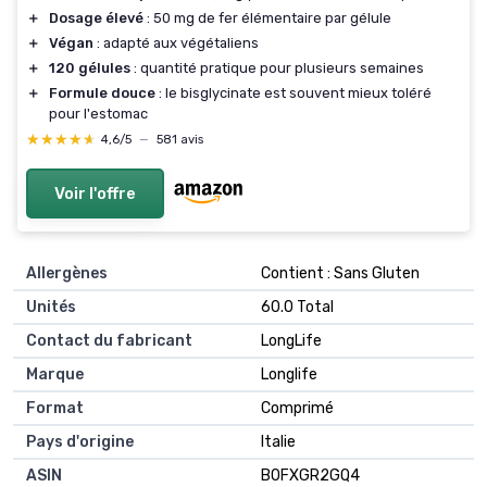
＋
Dosage élevé
: 50 mg de fer élémentaire par gélule
＋
Végan
: adapté aux végétaliens
＋
120 gélules
: quantité pratique pour plusieurs semaines
＋
Formule douce
: le bisglycinate est souvent mieux toléré
pour l'estomac
★★★★★
★★★★★
4,6/5
—
581 avis
Voir l'offre
Allergènes
‎Contient : Sans Gluten
Unités
‎60.0 Total
Contact du fabricant
‎LongLife
Marque
‎Longlife
Format
‎Comprimé
Pays d'origine
‎Italie
ASIN
B0FXGR2GQ4