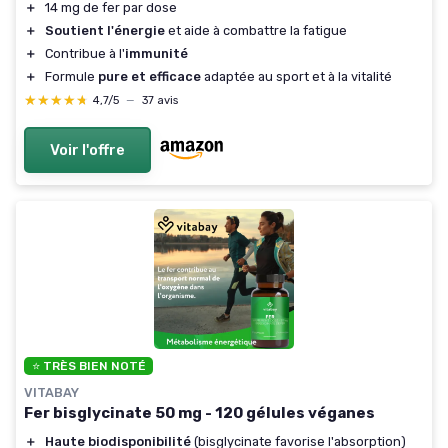
＋
14 mg de fer par dose
＋
Soutient l'énergie
et aide à combattre la fatigue
＋
Contribue à l'
immunité
＋
Formule
pure et efficace
adaptée au sport et à la vitalité
★★★★★
★★★★★
4,7/5
—
37 avis
Voir l'offre
⭐ TRÈS BIEN NOTÉ
VITABAY
Fer bisglycinate 50 mg - 120 gélules véganes
＋
Haute biodisponibilité
(bisglycinate favorise l'absorption)