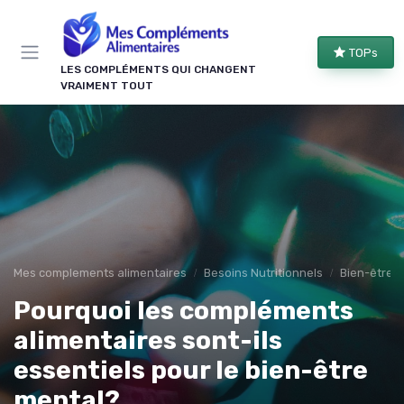
Panneau de gestion des cookies
TOPs
LES COMPLÉMENTS QUI CHANGENT
VRAIMENT TOUT
Mes complements alimentaires
Besoins Nutritionnels
Bien-être m
Pourquoi les compléments
alimentaires sont-ils
essentiels pour le bien-être
mental?