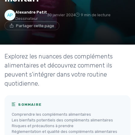
Alexandre Petit
30 janvier 2024
9 min de lecture
Dessinateur
Partager cette page
Explorez les nuances des compléments
alimentaires et découvrez comment ils
peuvent s'intégrer dans votre routine
quotidienne.
SOMMAIRE
Comprendre les compléments alimentaires
Les bienfaits potentiels des compléments alimentaires
Risques et précautions à prendre
Réglementation et qualité des compléments alimentaires