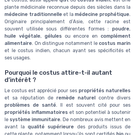
plante médicinale reconnue depuis des siècles dans la
médecine traditionnelle
et la
médecine prophétique
.
Originaire principalement d’Asie, cette racine est
souvent utilisée sous différentes formes :
poudre
,
huile végétale
,
gélules
ou encore en
complément
alimentaire
. On distingue notamment le
costus marin
et le costus indien, chacun ayant ses spécificités et
ses usages.
Pourquoi le costus attire-t-il autant
d’intérêt ?
Le costus est apprécié pour ses
propriétés naturelles
et sa réputation de
remède naturel
contre divers
problèmes de santé
. Il est souvent cité pour ses
propriétés inflammatoires
et son potentiel à soutenir
le
système immunitaire
. De nombreux avis mettent en
avant la
qualité supérieure
des produits issus de
cette plante, notamment lorsqu’ils sont certifiés
bio
ou