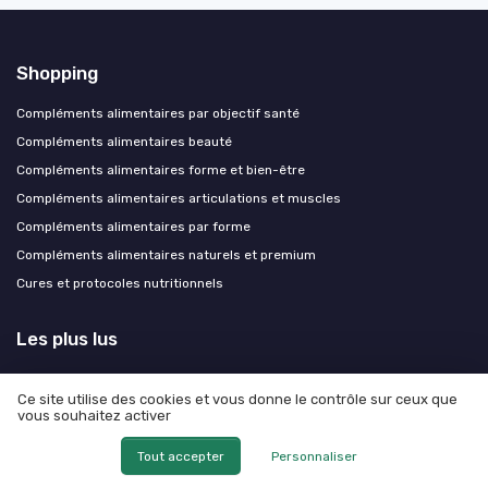
Shopping
Compléments alimentaires par objectif santé
Compléments alimentaires beauté
Compléments alimentaires forme et bien-être
Compléments alimentaires articulations et muscles
Compléments alimentaires par forme
Compléments alimentaires naturels et premium
Cures et protocoles nutritionnels
Les plus lus
Avis négatifs sur Nutrilim 24 : ce qu'il faut savoir
Ce site utilise des cookies et vous donne le contrôle sur ceux que
Nutra digest avis négatif : ce que vous devez savoir
vous souhaitez activer
Les risques potentiels liés à Pondimax
Tout accepter
Personnaliser
Effets secondaires des meno actifs : ce qu'il faut savoir