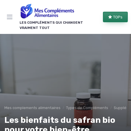
Panneau de gestion des cookies
TOPs
LES COMPLÉMENTS QUI CHANGENT
VRAIMENT TOUT
Mes complements alimentaires
Types de Compléments
Suppléme
Les bienfaits du safran bio
pour votre bien-être