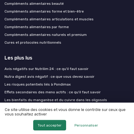
Compléments alimentaires beauté
Compléments alimentaires forme et bien-être
Compléments alimentaires articulations et muscles
Compléments alimentaires par forme
Compléments alimentaires naturels et premium
Cures et protocoles nutritionnels
Les plus lus
Avis négatifs sur Nutrilim 24 : ce qu'il faut savoir
Nutra digest avis négatif : ce que vous devez savoir
Les risques potentiels liés à Pondimax
Effets secondaires des meno actifs : ce qu'il faut savoir
Les bienfaits du manganèse et du cuivre dans les oligosols
Ce site utilise des cookies et vous donne le contrôle sur ceux que
vous souhaitez activer
Les derniers articles
Tout accepter
Personnaliser
BCAA : indispensables ou inutiles quand on mange assez de protéines