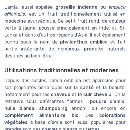
L’amla, aussi appelée
groseille indienne
ou
emblica
officinalis
, est un fruit traditionnellement utilisé en
médecine ayurvédique. Ce petit fruit rond, de couleur
verte à jaune, pousse principalement en Inde, au Sri
Lanka et dans d’autres régions d’Asie. Il est également
connu sous le nom de
phyllanthus emblica
et fait
partie intégrante de nombreux
produits
naturels
destinés au bien-être.
Utilisations traditionnelles et modernes
Depuis des siècles, l’amla emblica est appréciée pour
ses propriétés bénéfiques sur la
santé
et la beauté,
notamment pour les
cheveux
et le
cuir chevelu
. On la
retrouve sous différentes formes :
poudre d’amla
,
huile d’amla
,
shampooing
enrichi, ou encore en
complément alimentaire bio
. Les
colorations
végétales
à base d’amla sont aussi populaires pour
prendre soin des
cheveux blancs
ou ternes.