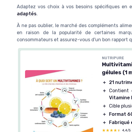
Adaptez vos choix à vos besoins spécifiques en 
adaptés
.
À ne pas oublier, le marché des compléments aliment
en raison de la popularité de certaines marqu
consommateurs et assurez-vous d'un bon rapport qu
NUTRIPURE
Multivitam
gélules (1 
＋
21 nutrim
＋
Contient 
Vitamine 
＋
Cible plus
＋
Format 60
＋
Fabriqué 
★★★★★
★★★★★
4,4/5