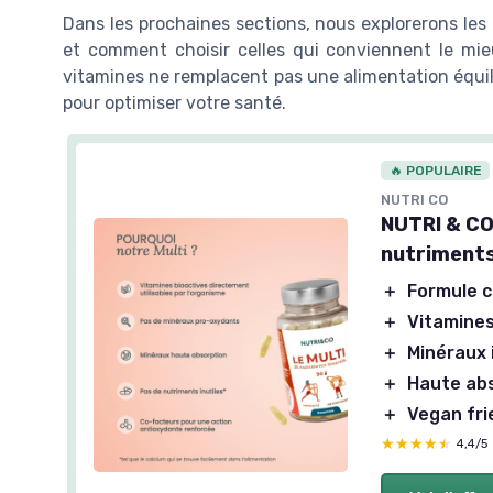
Dans les prochaines sections, nous explorerons les
et comment choisir celles qui conviennent le mie
vitamines ne remplacent pas une alimentation équil
pour optimiser votre santé.
🔥 POPULAIRE
NUTRI CO
NUTRI & CO
nutriments
＋
Formule 
＋
Vitamines
＋
Minéraux
＋
Haute ab
＋
Vegan fri
★★★★★
★★★★★
4,4/5