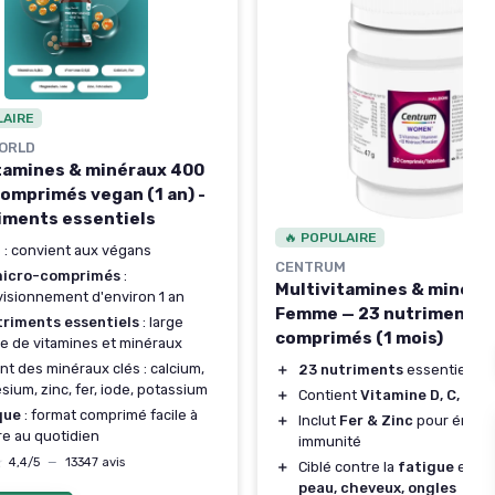
LAIRE
ORLD
tamines & minéraux 400
omprimés vegan (1 an) -
iments essentiels
🔥 POPULAIRE
n
: convient aux végans
CENTRUM
icro-comprimés
:
Multivitamines & minéra
isionnement d'environ 1 an
Femme — 23 nutriments, 
triments essentiels
: large
comprimés (1 mois)
e de vitamines et minéraux
nt des minéraux clés : calcium,
＋
23 nutriments
essentiels
ium, zinc, fer, iode, potassium
＋
Contient
Vitamine D, C, B12,
que
: format comprimé facile à
＋
Inclut
Fer & Zinc
pour énergi
e au quotidien
immunité
★
★
4,4/5
—
13347 avis
＋
Ciblé contre la
fatigue
et pou
peau, cheveux, ongles