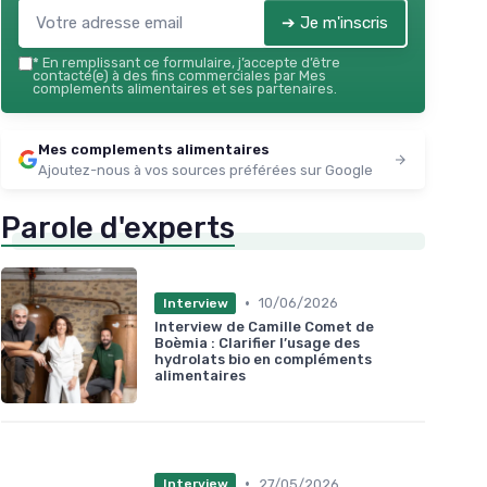
ique à
Voir l'offre
➔ Je m'inscris
*
En remplissant ce formulaire, j’accepte d’être
contacté(e) à des fins commerciales par Mes
complements alimentaires et ses partenaires.
Mes complements alimentaires
Ajoutez-nous à vos sources préférées sur Google
Parole d'experts
•
10/06/2026
Interview
Interview de Camille Comet de
Boèmia : Clarifier l’usage des
hydrolats bio en compléments
alimentaires
•
27/05/2026
Interview