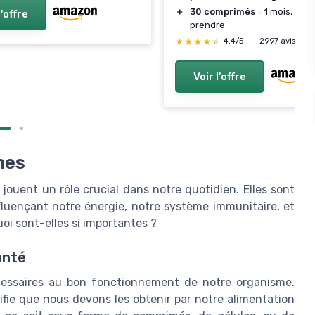
＋
30 comprimés
= 1 mois, prat
l'offre
prendre
★★★★★
★★★★★
4,4/5
—
2997 avis
Voir l'offre
nes
 jouent un rôle crucial dans notre quotidien. Elles sont
nfluençant notre énergie, notre système immunitaire, et
i sont-elles si importantes ?
anté
essaires au bon fonctionnement de notre organisme.
nifie que nous devons les obtenir par notre alimentation