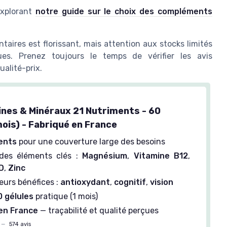
explorant
notre guide sur le choix des compléments
aires est florissant, mais attention aux stocks limités
es. Prenez toujours le temps de vérifier les avis
alité-prix.
ines & Minéraux 21 Nutriments - 60
mois) - Fabriqué en France
ents
pour une couverture large des besoins
des éléments clés :
Magnésium
,
Vitamine B12
,
D
,
Zinc
ieurs bénéfices :
antioxydant
,
cognitif
,
vision
 gélules
pratique (1 mois)
en France
— traçabilité et qualité perçues
—
574 avis