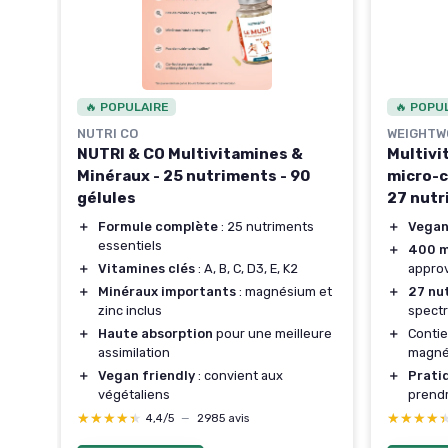
🔥 POPULAIRE
🔥 POPU
NUTRI CO
WEIGHTW
NUTRI & CO Multivitamines &
Multivi
is)
Minéraux - 25 nutriments - 90
micro-c
gélules
27 nutr
re
＋
Formule complète
: 25 nutriments
＋
Vega
essentiels
＋
400 m
＋
Vitamines clés
: A, B, C, D3, E, K2
approv
ine
＋
Minéraux importants
: magnésium et
＋
27 nu
zinc inclus
spectr
＋
Haute absorption
pour une meilleure
＋
Contie
assimilation
magnés
s)
＋
Vegan friendly
: convient aux
＋
Prati
et
végétaliens
prendr
★★★★★
★★★★★
★★★★
★★★★
4,4/5
—
2985 avis