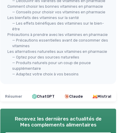
— Découvrir les variétés de vitamines en pharmacie
Comment choisir les bonnes vitamines en pharmacie
— Conseils pour choisir vos vitamines en pharmacie
Les bienfaits des vitamines sur la santé
— Les effets bénéfiques des vitamines sur le bien-
être
🔥
NUTRIPURE
Précautions à prendre avec les vitamines en pharmacie
NUT
Multivitamines & Minéraux 21
— Précautions essentielles avant de consommer des
NUT
vitamines
Nutriments - 60 gélules (1 mois)
Les alternatives naturelles aux vitamines en pharmacie
Min
- Fabriqué en France
— Optez pour des sources naturelles
gél
＋
21 nutriments
pour une couverture
— Produits naturels pour un coup de pouce
＋
large des besoins
supplémentaire
— Adaptez votre choix à vos besoins
＋
Contient des éléments clés :
ux
＋
Magnésium
,
Vitamine B12
,
Vitamine
30
D
,
Zinc
＋
z
＋
Cible plusieurs bénéfices :
Résumer
ChatGPT
Claude
Mistral
antioxydant
,
cognitif
,
vision
＋
a
＋
Format 60 gélules
pratique (1 mois)
 B7
＋
＋
Fabriqué en France
— traçabilité et
e et
qualité perçues
Recevez les dernières actualités de
Mes complements alimentaires
★★
★★
★★★★★
★★★★★
4,4/5
—
574 avis
r la