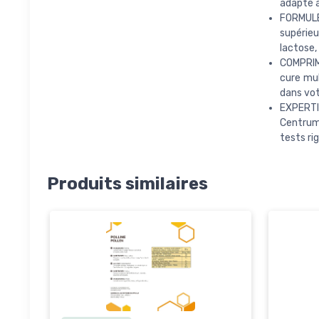
adapté a
FORMULE 
supérieu
lactose, 
COMPRIMÉ
cure mul
dans vot
EXPERTI
Centrum,
tests ri
Produits similaires