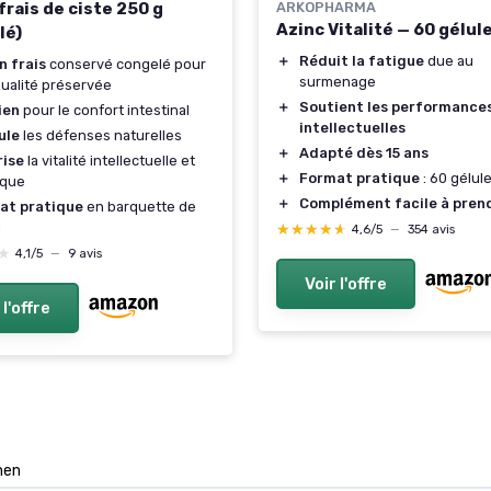
frais de ciste 250 g
ARKOPHARMA
Azinc Vitalité — 60 gélul
lé)
＋
Réduit la fatigue
due au
n frais
conservé congelé pour
surmenage
ualité préservée
＋
Soutient les performance
ien
pour le confort intestinal
intellectuelles
ule
les défenses naturelles
＋
Adapté dès 15 ans
rise
la vitalité intellectuelle et
＋
Format pratique
: 60 gélul
ique
＋
Complément facile à pren
at pratique
en barquette de
g
★★★★★
★★★★★
4,6/5
—
354 avis
★
★
4,1/5
—
9 avis
Voir l'offre
 l'offre
men