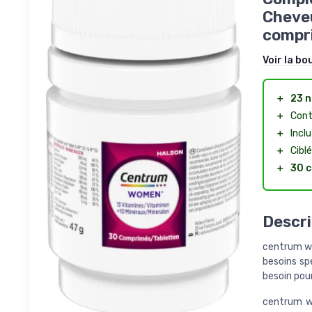
Cheveu
compr
Voir la bo
＋
23 n
＋
Cont
＋
Incl
＋
Cibl
＋
30 
Descri
centrum w
besoins sp
besoin pour
centrum w