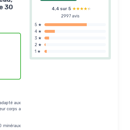
e 30
4,4 sur 5
★★★★★
★★★★★
2997 avis
5 ★
4 ★
3 ★
2 ★
1 ★
adapté aux
eur corps a
0 minéraux