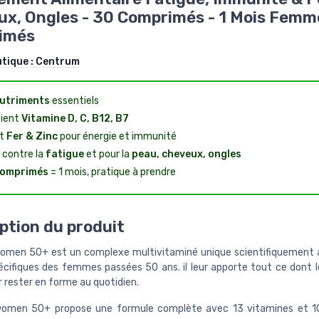
x, Ongles - 30 Comprimés - 1 Mois Femm
imés
utique :
Centrum
utriments
essentiels
ient
Vitamine D, C, B12, B7
ut
Fer & Zinc
pour énergie et immunité
é contre la
fatigue
et pour la
peau, cheveux, ongles
comprimés
= 1 mois, pratique à prendre
ption du produit
omen 50+ est un complexe multivitaminé unique scientifiquement 
écifiques des femmes passées 50 ans. il leur apporte tout ce dont l
 rester en forme au quotidien.
omen 50+ propose une formule complète avec 13 vitamines et 1