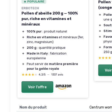
🔥 POPULAIRE
Pollen 
(conge
ERBOTECH
Pollen d'abeille 200 g — 100%
＋
Polle
pur, riche en vitamines et
une q
minéraux
＋
Sout
＋
Stim
＋
100% pur
: produit naturel
＋
Favo
＋
Riche en vitamines
et minéraux (fer,
phys
zinc, magnésium)
＋
Form
＋
200 g
: quantité pratique
250 
＋
Made in Italy
: fabrication
★★★★
★★★★
européenne
＋
Peut servir de
matière première
pour la gelée royale
Voir
★★★★★
★★★★★
4,3/5
—
1337 avis
Voir l'offre
Nom du produit
‎Centrum wo