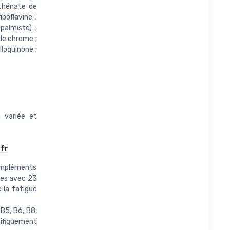
othénate de
iboflavine ;
palmiste) ;
 de chrome ;
lloquinone ;
n variée et
fr
ompléments
mes avec 23
 la fatigue
B5, B6, B8,
écifiquement