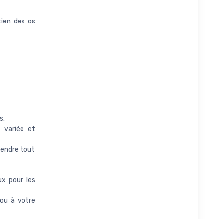
tien des os
s.
n variée et
rendre tout
ux pour les
 ou à votre