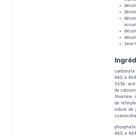
décon
décon
décon
accum
décons
décon
tenir 
Ingréd
carbonate 
460, e 464,
553b ; acé
de calcium
thiamine ; 
de rétinyl
iodure de 
cyanocobala
phosphate 
460, e 464