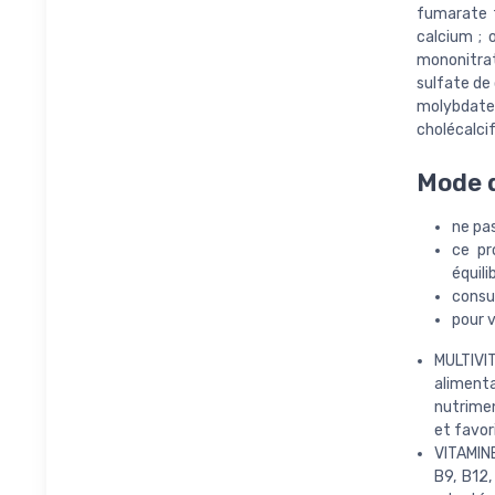
fumarate f
calcium ; o
mononitrat
sulfate de 
molybdate d
cholécalcif
Mode d
ne pa
ce pr
équili
consul
pour v
MULTIVI
aliment
nutrimen
et favor
VITAMINE
B9, B12,