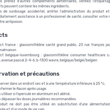
us prenez d'autres compléments alimentaires, vérifiez l'étiqueta
its peuvent contenir les mêmes ingrédients.
s de surdosage accidentel, arrêter l'administration du produit 
iatement assistance à un professionnel de santé, consulter votre
tre antipoison.
cts
ct france : glaxosmithkline santé grand public, 23 rue françois j
-malmaison
ct belgique-luxembourg : glaxosmithkline consumer healthcare s.a.
o, avenue pascal 2-4-6, b-1300 wavre, belgique/belgië/belgien
vation et précautions
erver dans un endroit sec et à une température inférieure à 25 °c.
efermer le flacon après usage.
 utiliser si l’opercule en aluminium est abîmé.
s dépasser les doses journalières recommandées.
oduit ne doit pas être utilisé en substitution d’une alimentatio
brée et d’un mode de vie sain.