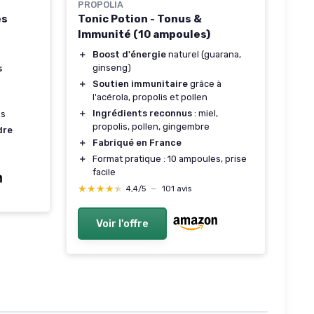
PROPOLIA
es
Tonic Potion - Tonus &
Immunité (10 ampoules)
＋
Boost d'énergie
naturel (guarana,
ginseng)
s
＋
Soutien immunitaire
grâce à
l'acérola, propolis et pollen
＋
Ingrédients reconnus
: miel,
es
propolis, pollen, gingembre
dre
＋
Fabriqué en France
＋
Format pratique : 10 ampoules, prise
facile
★★★★★
★★★★★
4,4/5
—
101 avis
Voir l'offre