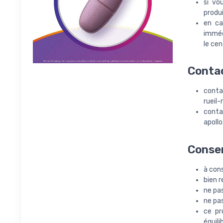
si vo
produ
en ca
imméd
le cen
Conta
conta
rueil
conta
apoll
Conser
à cons
bien r
ne pas
ne pa
ce pr
équili