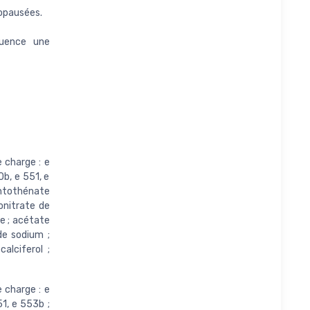
nopausées.
quence une
 charge : e
0b, e 551, e
antothénate
onitrate de
re ; acétate
de sodium ;
alciferol ;
 charge : e
1, e 553b ;