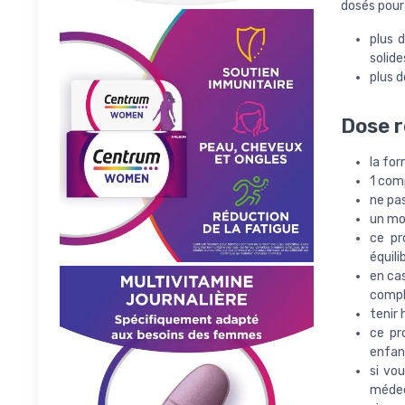
dosés pour
plus 
solide
plus 
Dose 
la fo
1 comp
ne pa
un mod
ce pr
équili
en ca
compl
tenir 
ce pr
enfan
si vo
médec