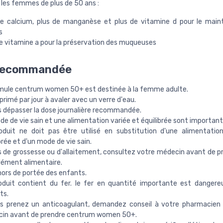
 les femmes de plus de 50 ans :
de calcium, plus de manganèse et plus de vitamine d pour le main
s
de vitamine a pour la préservation des muqueuses
recommandée
rmule centrum women 50+ est destinée à la femme adulte.
rimé par jour à avaler avec un verre d'eau.
s dépasser la dose journalière recommandée.
e de vie sain et une alimentation variée et équilibrée sont important
oduit ne doit pas être utilisé en substitution d'une alimentatio
brée et d'un mode de vie sain.
s de grossesse ou d'allaitement, consultez votre médecin avant de p
ément alimentaire.
hors de portée des enfants.
oduit contient du fer. le fer en quantité importante est dangere
ts.
us prenez un anticoagulant, demandez conseil à votre pharmacien
in avant de prendre centrum women 50+.