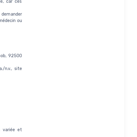
ge, car ces
et demander
 médecin ou
acob, 92500
/n.v., site
n variée et