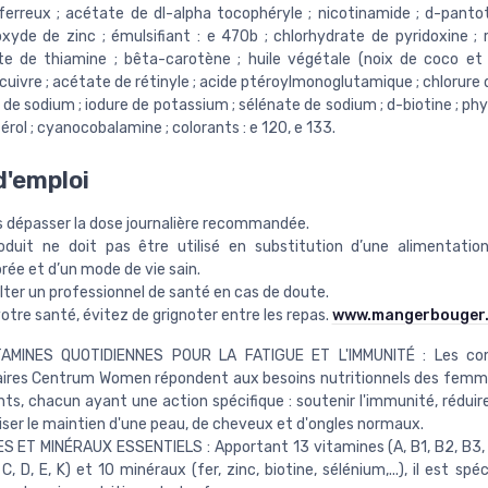
erreux ; acétate de dl-alpha tocophéryle ; nicotinamide ; d-pant
xyde de zinc ; émulsifiant : e 470b ; chlorhydrate de pyridoxine ; r
e de thiamine ; bêta-carotène ; huile végétale (noix de coco et 
cuivre ; acétate de rétinyle ; acide ptéroylmonoglutamique ; chlorure
e sodium ; iodure de potassium ; sélénate de sodium ; d-biotine ; phy
érol ; cyanocobalamine ; colorants : e 120, e 133.
'emploi
s dépasser la dose journalière recommandée.
oduit ne doit pas être utilisé en substitution d’une alimentatio
brée et d’un mode de vie sain.
ter un professionnel de santé en cas de doute.
otre santé, évitez de grignoter entre les repas.
www.mangerbouger.
TAMINES QUOTIDIENNES POUR LA FATIGUE ET L'IMMUNITÉ : Les c
aires Centrum Women répondent aux besoins nutritionnels des fem
ts, chacun ayant une action spécifique : soutenir l'immunité, réduire
iser le maintien d'une peau, de cheveux et d'ongles normaux.
S ET MINÉRAUX ESSENTIELS : Apportant 13 vitamines (A, B1, B2, B3, 
 C, D, E, K) et 10 minéraux (fer, zinc, biotine, sélénium,...), il est sp