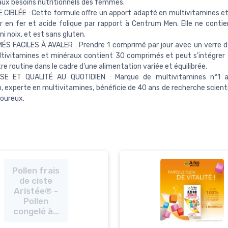
ux besoins nutritionnels des femmes.
CIBLÉE : Cette formule offre un apport adapté en multivitamines e
r en fer et acide folique par rapport à Centrum Men. Elle ne contient
ni noix, et est sans gluten.
S FACILES À AVALER : Prendre 1 comprimé par jour avec un verre d
tivitamines et minéraux contient 30 comprimés et peut s'intégrer
re routine dans le cadre d'une alimentation variée et équilibrée.
SE ET QUALITÉ AU QUOTIDIEN : Marque de multivitamines n°1 
 experte en multivitamines, bénéficie de 40 ans de recherche scienti
goureux.
Pollen frais
de ciste
Aristée® -
Pollen
congelé à...