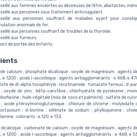
seillé aux femmes enceintes ou désireuses de l’être, allaitantes, mé
seillé aux personnes sous traitement anticoagulant.
seillé aux personnes souffrant de maladies ayant pour consé
ulation anormale de fer.
eillé aux personnes souffrant de troubles de la thyroïde.
seillé aux fumeurs.
hors de portée des enfants.
ients
de calcium ; phosphate dicalcique ; oxyde de magnésium ; agents de
 e 1200 ; acide l-ascorbique ; agents antiagglomérants : e 468, e 47
tate de dl-alpha tocophéryle ; nicotinamide ; fumarate ferreux ; d-p
 ; oxyde de zinc ; bêta-carotène ; chlorhydrate de pyridoxine ; mon
riboflavine ; huile végétale (noix de coco et palmiste) ; sulfate de cuiv
e ; acide ptéroylmonoglutamique ; chlorure de chrome ; molybdate 
potassium ; d-biotine ; sélénate de sodium ; phylloquinone ; cholec
mine ; colorants : e 120, e 133.
dicalcique ; carbonate de calcium ; oxyde de magnésium ; agents de
, e 1200 ; acide l-ascorbique ; agents antiagglomérants : e 468, e 55