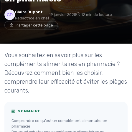
Claire Dupont
19 janvier 2025
12 min de lecture
Rédactrice en chef
Partager cette page
Vous souhaitez en savoir plus sur les
compléments alimentaires en pharmacie ?
Découvrez comment bien les choisir,
comprendre leur efficacité et éviter les pièges
courants.
SOMMAIRE
Comprendre ce qu’est un complément alimentaire en
pharmacie
Pourquoi acheter ses compléments alimentaires en