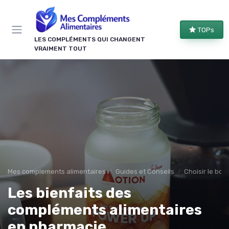
Panneau de gestion des cookies
TOPs
LES COMPLÉMENTS QUI CHANGENT
VRAIMENT TOUT
Mes complements alimentaires
Guides et Conseils
Choisir le bo
Les bienfaits des
compléments alimentaires
en pharmacie